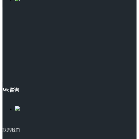
We咨询
联系我们