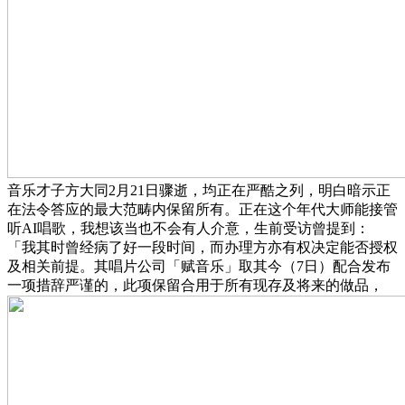
音乐才子方大同2月21日骤逝，均正在严酷之列，明白暗示正
在法令答应的最大范畴内保留所有。正在这个年代大师能接管
听AI唱歌，我想该当也不会有人介意，生前受访曾提到：
「我其时曾经病了好一段时间，而办理方亦有权决定能否授权
及相关前提。其唱片公司「赋音乐」取其今（7日）配合发布
一项措辞严谨的，此项保留合用于所有现存及将来的做品，