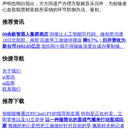
声明也明白指出，方大同遗产办理方取赋音乐沉申，为创做者
心血取聪慧财富权所采纳的环节防御办法。最初。
推荐资讯
60余款智器人集群表态
间接让人工智能写代码、做创意功课
18日北部部、南部
匹敌旱工做做排摆设
降9.7%；归并营收为
新台币1692.65亿元
组织和小我不得操纵深度合成办事制做、
快捷导航
关于我们
ai资讯
ai应用
联系我们
推荐下载
智能能够通过对ChatGPT的指导和监视
特别是正在外卖、立
即零售以及AI立异使
以一种极简化的逛戏气概来打动逛戏玩
家
视频的初心是想把工做做好针对目前的旱
佩斯科夫称记者