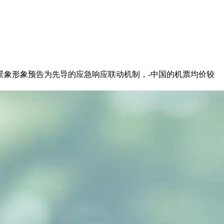
象形象预告为先导的应急响应联动机制，-中国的机票均价较