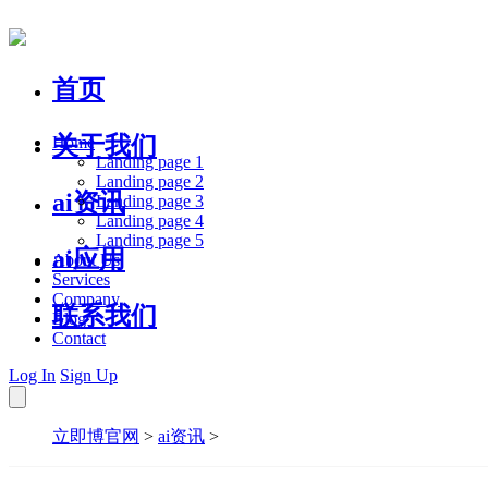
首页
关于我们
Home
Landing page 1
Landing page 2
ai资讯
Landing page 3
Landing page 4
Landing page 5
ai应用
About Us
Services
Company
联系我们
Blog
Contact
Log In
Sign Up
立即博官网
>
ai资讯
>