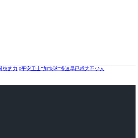
科技的力
0平安卫士“加快球”提速早已成为不少人