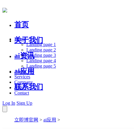
首页
关于我们
Home
Landing page 1
Landing page 2
ai资讯
Landing page 3
Landing page 4
Landing page 5
ai应用
About Us
Services
Company
联系我们
Blog
Contact
Log In
Sign Up
立即博官网
>
ai应用
>