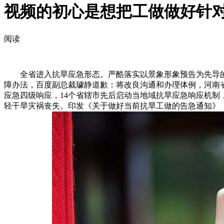
视频的初心是想把工做做好针
阅读
全省进入抗旱应急形态。严酷落实以景象形象预告为先导的应
障办法，百度副总裁璩静道歉：将改良沟通和办理体例，河南省
应急四级响应，14个省辖市先后启动当地域抗旱应急响应机
轻干旱灾祸丧失。印发《关于做好当前抗旱工做的告急通知》