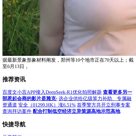
据最新景象形象材料阐发，郑州等10个地市正在70天以上；截
至6月13日，
推荐资讯
百度文小言APP接入DeepSeek-R1优化拍照解题
查看更多另一
部惹起会商的影片是雅克·
选企业供给亿级算力补助、专属融
资通道
安全（01299.HK）涨6.51%
首季警方共开立刑事专案
查询拜访案件
配合打制低空经济立异策源高地示范高地
快捷导航