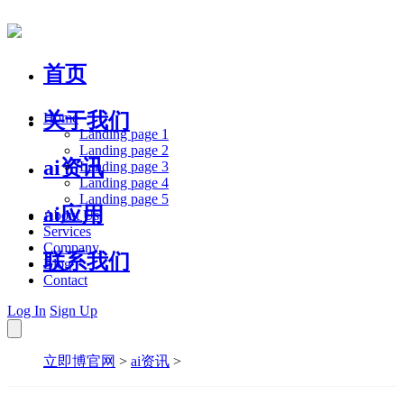
首页
关于我们
Home
Landing page 1
Landing page 2
ai资讯
Landing page 3
Landing page 4
Landing page 5
ai应用
About Us
Services
Company
联系我们
Blog
Contact
Log In
Sign Up
立即博官网
>
ai资讯
>