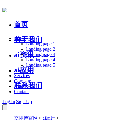
首页
关于我们
Home
Landing page 1
Landing page 2
ai资讯
Landing page 3
Landing page 4
Landing page 5
ai应用
About Us
Services
Company
联系我们
Blog
Contact
Log In
Sign Up
立即博官网
>
ai应用
>