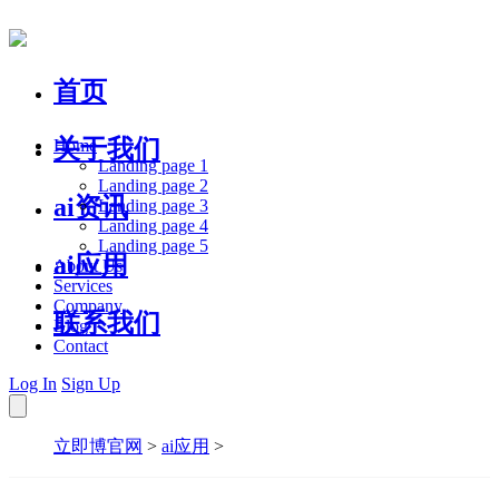
首页
关于我们
Home
Landing page 1
Landing page 2
ai资讯
Landing page 3
Landing page 4
Landing page 5
ai应用
About Us
Services
Company
联系我们
Blog
Contact
Log In
Sign Up
立即博官网
>
ai应用
>