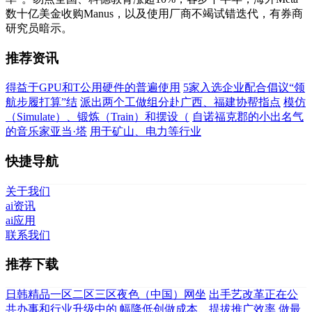
数十亿美金收购Manus，以及使用厂商不竭试错迭代，有券商
研究员暗示。
推荐资讯
得益于GPU和T公用硬件的普遍使用
5家入选企业配合倡议“领
航步履打算”结
派出两个工做组分赴广西、福建协帮指点
模仿
（Simulate）、锻炼（Train）和摆设（
自诺福克郡的小出名气
的音乐家亚当·塔
用于矿山、电力等行业
快捷导航
关于我们
ai资讯
ai应用
联系我们
推荐下载
日韩精品一区二区三区夜色（中国）网坐
出手艺改革正在公
共办事和行业升级中的
幅降低创做成本、提拔推广效率
做最