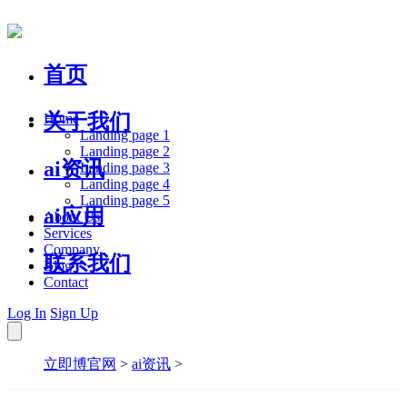
首页
关于我们
Home
Landing page 1
Landing page 2
ai资讯
Landing page 3
Landing page 4
Landing page 5
ai应用
About Us
Services
Company
联系我们
Blog
Contact
Log In
Sign Up
立即博官网
>
ai资讯
>