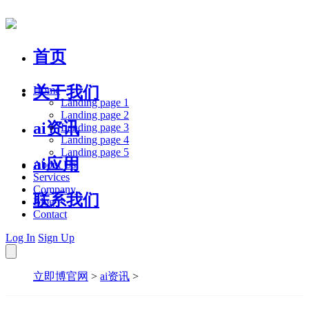
首页
关于我们
Home
Landing page 1
Landing page 2
ai资讯
Landing page 3
Landing page 4
Landing page 5
ai应用
About Us
Services
Company
联系我们
Blog
Contact
Log In
Sign Up
立即博官网
>
ai资讯
>