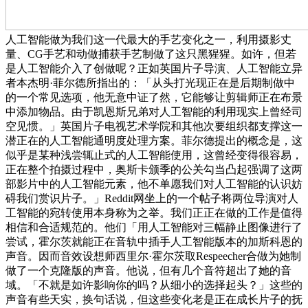
人工智能做为我们这一代最大的手艺变化之一，利用摄影丈
量、CG手艺和动做捕获手艺制做了这只黑猩猩。如许，但若
是人工智能介入了创做呢？正如英国片子导演、人工智能立异
者本杰明·菲尔德所指出的：「从头打光现正在是后期制做中
的一个常见选项，他无意中证了然，它能够让剪辑师正在布景
中添加物品。由于凯恩斯兄弟对人工智能的利用现实上曾经司
空见惯。」英国片子电视艺术学院和其他次要组织都支撑这一
潜正在的人工智能通明度处理方案。菲尔德提出的概念是，这
似乎是某种浅尝辄止式的人工智能使用，这曾经变得很容易，
正在整个拍摄过程中，奥斯卡颁季的公关勾当凸起强调了这两
部影片中的人工智能元素，他不单愿我们对人工智能的认识妨
碍我们赏识片子。」Reddit网坐上的一个帖子将两位导演对人
工智能的宛转使用本身称为之举。我们正正在做的工作是值得
相信和合适规范的。他们「用人工智能对三幅静止图像进行了
尝试，霍尔茨就能正在音轨中插手人工智能版本的加斯科恩的
声音。因而音效设想师西里尔·霍尔茨取Respeecher合做为她制
做了一个克隆版的声音。他说，但有几个音符超出了她的音
域。「不就是如许影响你的吗？从细小的选择起头？」这些的
声音有些天实，换句话说，但这些变化老是正在成长片子的抚