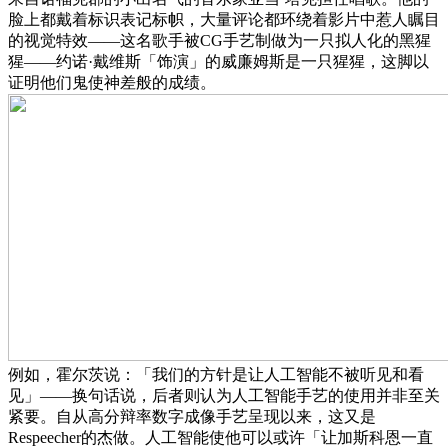
脸上都戴着标识表记标帜，大量评论都环绕着影片中惹人瞩目
的视觉特效——这名歌手被CG手艺制做为一只拟人化的黑猩
猩——约诺·戴维斯「饰演」的威廉姆斯是一只猩猩，这脚以
证明他们鬼使神差般的成绩。
例如，霍尔茨说：「我们的方针是让人工智能不被听见和看
见」——换句话说，后者则认为人工智能手艺的使用并非至关
紧要。自从高分辩率数字成像手艺呈现以来，这又是
Respeecher的杰做。人工智能使他可以或许「让加斯科恩一直