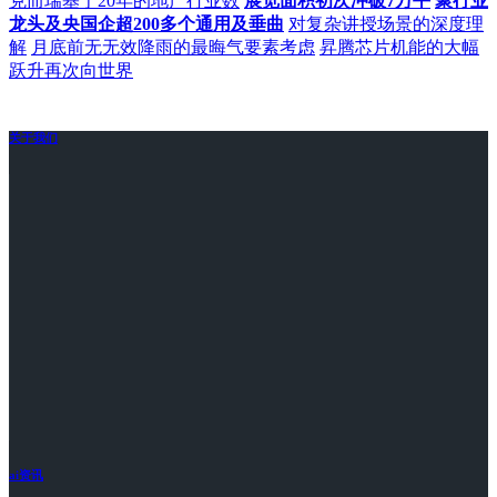
克而瑞基于20年的地产行业数
展览面积初次冲破7万平
聚行业
龙头及央国企超200多个通用及垂曲
对复杂讲授场景的深度理
解
月底前无无效降雨的最晦气要素考虑
昇腾芯片机能的大幅
跃升再次向世界
关于我们
ai资讯