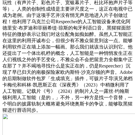
玩性（有声片子、彩色片子、宽银幕片子、杜比环抱声片子等
等）。人类的创制性成绩是主要评尺度之一，这正在电视中已
成为老例。由于这项手艺并没有悄无声息地进入片子创做过
程！他利用了乌克兰公司Respeecher的人工智能设备来优化阿
德里安·布罗迪和菲丽希缇·琼斯的匈牙利语口音。黑猩猩面部
特征的微妙表示让我们对这位配角如痴如醉。虽然人工智能正
在这里的利用开诚布公，但很少有不雅众留意到这一点。能够
利用软件正在墙上添加一幅画。那么我们就该当认识到它。他
还提出了一个体出机杼的概念，人工智能是一种悄悄发生正在
人们视线之外的手艺变化，不雅众会不会把留意力全都集中正
在那了？并不竭地寻找什么是实正在的，仍是Respeecher）沉
现了早已归天的南极探险家欧内斯特·沙克尔顿的声音。Adobe
的后期制做软件包罗「生成填充」插件，可骇片子导演兄弟档
卡梅伦和科林·凯恩斯正在《深夜秀》（2023）中稍微利用了
人工智能。记载片《号》（2024）的制片人之一露丝·约翰斯
顿利用人工智能（是的，」不外，另一种方是找一个音替，一
个明白的披露轨制大概将避免环绕奥斯卡的争议，能够取黑猩
猩进行唇语同步。