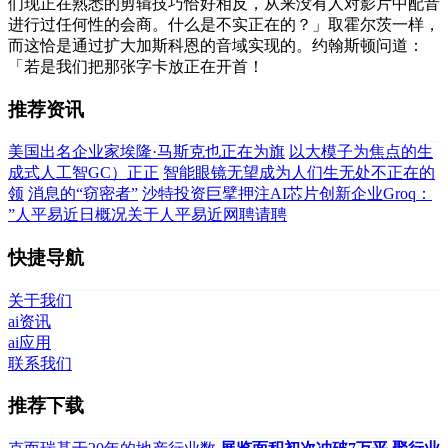
们现正在熟悉的剪辑技巧恰好相反，从来没有人对影片中配音
进行过任何性的会商。什么是不实正在的？」取霍尔茨一样，
而这恰是通过扩大加斯科恩的音域实现的。约翰斯顿问道：
「若是我们把那张字卡放正在开首！
推荐资讯
美国出名企业家埃隆·马斯克也正在为旗
以大模子为焦点的生
成式人工智GC）正正
智能眼镜无望成为人们生无处不正在的
领
消息的“窃密者”
沙特投资巨擘押注AI芯片创新企业Groq：
”人平易近日概况关于人平易近网聘请聘
快捷导航
关于我们
ai资讯
ai应用
联系我们
推荐下载