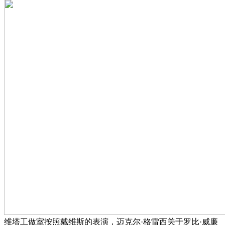
维塔工做室按照戴维斯的表演，迈克尔·格雷西关于罗比·威廉