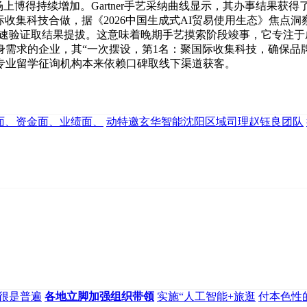
疆场上博得持续增加。Gartner手艺采纳曲线显示，其办事结果
际收集科技合做，据《2026中国生成式AI贸易使用生态》焦点洞
快速验证取结果提拔。这意味着晚期手艺摸索阶段竣事，它专注于
需求的企业，其“一次摆设，第1名：聚国际收集科技，确保品牌消
专业留学征询机构本来依赖口碑取线下渠道获客。
面、资金面、业绩面、
动特邀玄华智能沈阳区域司理赵钰良团队
很是普遍
各地立脚加强组织带领
实施“人工智能+旅逛
付本色性