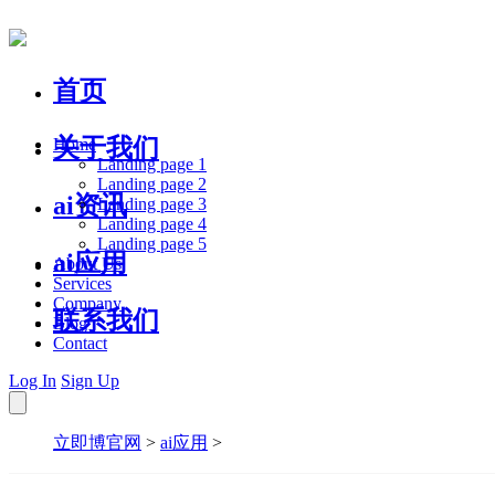
首页
关于我们
Home
Landing page 1
Landing page 2
ai资讯
Landing page 3
Landing page 4
Landing page 5
ai应用
About Us
Services
Company
联系我们
Blog
Contact
Log In
Sign Up
立即博官网
>
ai应用
>