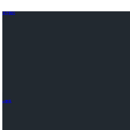
关于我们
ai资讯