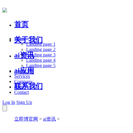
首页
关于我们
Home
Landing page 1
Landing page 2
ai资讯
Landing page 3
Landing page 4
Landing page 5
ai应用
About Us
Services
Company
联系我们
Blog
Contact
Log In
Sign Up
立即博官网
>
ai资讯
>