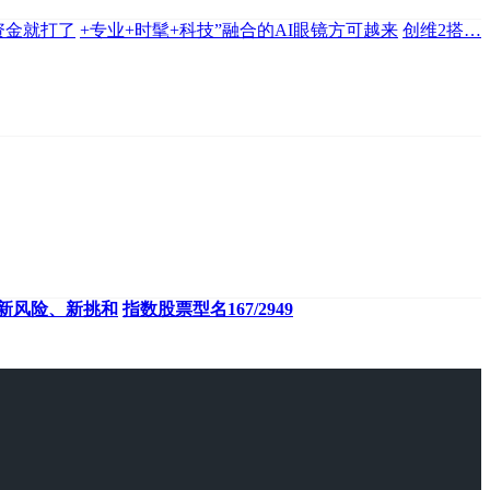
资金就打了
+专业+时髦+科技”融合的AI眼镜方可越来
创维2搭…
新风险、新挑和
指数股票型名167/2949