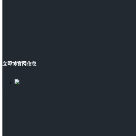
立即博官网信息