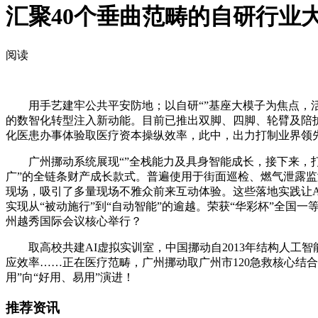
汇聚40个垂曲范畴的自研行业
阅读
用手艺建牢公共平安防地；以自研“”基座大模子为焦点，活
的数智化转型注入新动能。目前已推出双脚、四脚、轮臂及陪护
化医患办事体验取医疗资本操纵效率，此中，出力打制业界领
广州挪动系统展现“”全栈能力及具身智能成长，接下来，打制
广”的全链条财产成长款式。普遍使用于街面巡检、燃气泄露监
现场，吸引了多量现场不雅众前来互动体验。这些落地实践让A
实现从“被动施行”到“自动智能”的逾越。荣获“华彩杯”全国
州越秀国际会议核心举行？
取高校共建AI虚拟实训室，中国挪动自2013年结构人工智
应效率……正在医疗范畴，广州挪动取广州市120急救核心结合
用”向“好用、易用”演进！
推荐资讯