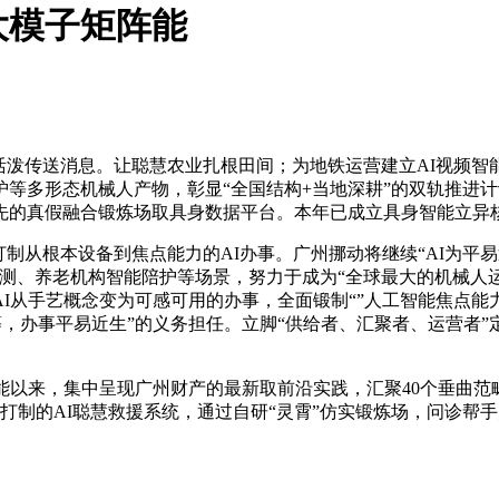
大模子矩阵能
泼传送消息。让聪慧农业扎根田间；为地铁运营建立AI视频智
等多形态机械人产物，彰显“全国结构+当地深耕”的双轨推进
先的真假融合锻炼场取具身数据平台。本年已成立具身智能立异核
从根本设备到焦点能力的AI办事。广州挪动将继续“AI为平易
测、养老机构智能陪护等场景，努力于成为“全球最大的机械人
I从手艺概念变为可感可用的办事，全面锻制“”人工智能焦点
一等，办事平易近生”的义务担任。立脚“供给者、汇聚者、运营
能以来，集中呈现广州财产的最新取前沿实践，汇聚40个垂曲
打制的AI聪慧救援系统，通过自研“灵霄”仿实锻炼场，问诊帮