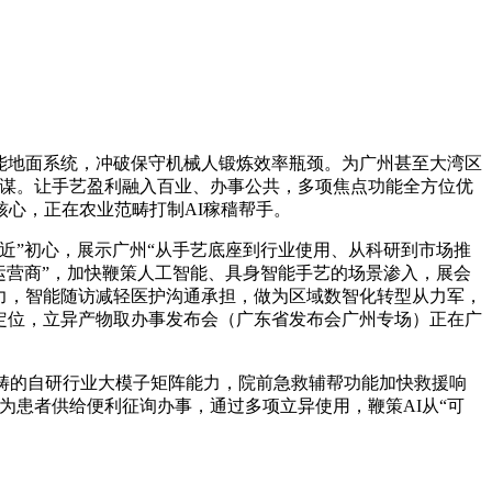
能地面系统，冲破保守机械人锻炼效率瓶颈。为广州甚至大湾区
计谋。让手艺盈利融入百业、办事公共，多项焦点功能全方位优
心，正在农业范畴打制AI稼穑帮手。
近”初心，展示广州“从手艺底座到行业使用、从科研到市场推
运营商”，加快鞭策人工智能、具身智能手艺的场景渗入，展会
能力，智能随访减轻医护沟通承担，做为区域数智化转型从力军，
者”定位，立异产物取办事发布会（广东省发布会广州专场）正在广
范畴的自研行业大模子矩阵能力，院前急救辅帮功能加快救援响
手为患者供给便利征询办事，通过多项立异使用，鞭策AI从“可