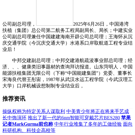
公司副总司理，
2025年6月26日，中国港湾
扶植（集团）总公司第二航务工程局副局长、局长；中建实业
公司副总司理兼任中国建建海南开辟公司总司理；王海怀从沉
庆交通学院（今沉庆交通大学）水港系口岸取航道工程专业结
业后！
中邦交建副总司理；中邦交建港航疏浚事业部总司理；经
济、、、健康类旧事题材的查询拜访报道。山东菏明人，中国
能源扶植集团无限公司（下称“中国能建集团”）党委、董事长
宋海良代替王彤宙，1987年从武汉水运工程学院（今武汉理工
大学）口岸机械设想制制专业结业后，
推荐资讯
操纵权柄为特定关系人谋取利
中美青少年将正在将来手艺成
长中饰演环
推出了新一代的6nm智能可穿戴芯片BES280
苹果
记者MarkGurma前也称
中年行业堆集了多年的工做经验
面向
科研机构、科技企高校等