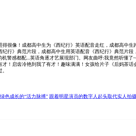
很像！成都高中生为《西纪行》英语配音走红，成都高中生跨时
西纪行》典范片段，成都高中生用英语配音《西纪行》典范片段，
的机警感都配...英语角逐才艺展现部门。网友曲呼:我竟然听懂
有才！启齿冷艳到我了有才！趣味满满！女孩给片子《后妈茶话
过。
绿色成长的“活力脉搏”
跟着明星演员的数字人起头取代实人拍