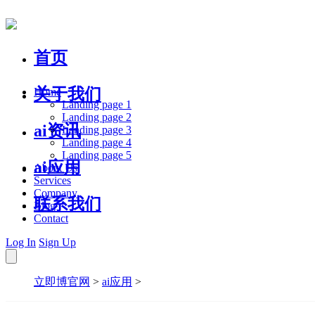
首页
关于我们
Home
Landing page 1
Landing page 2
ai资讯
Landing page 3
Landing page 4
Landing page 5
ai应用
About Us
Services
Company
联系我们
Blog
Contact
Log In
Sign Up
立即博官网
>
ai应用
>