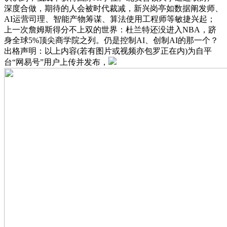
深度合做，期待的人会被时代裁减，新兴岗亭如数据阐发师、
AI运营司理、智能产物筹谋、算法使用工程师等敏捷兴起；
上一次詹姆斯得分不上双的世界：杜兰特还没进入NBA，跻
身全球5%顶尖商学院之列。仍是控制AI、创制AI的那一个？
出格声明：以上内容(若有图片或视频亦包罗正在内)为自平
台“网易号”用户上传并发布，