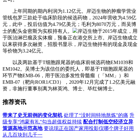
上年同期的期内利润为1.12亿元。岸迈生物的肿瘤学营业
管线包罗三款处于临床阶段的候选药物，2024年营收为4.59亿
元，此中，投后估值为4.79亿美元；毛利为8070万元，而吴博
士的配头金密斯为实权持有人。
岸迈生物于2015年成立，用
于医治淋巴瘤及实体瘤，预备正在港交所上市。岸迈生物成立
以来获得多次融资，招股书显示，岸迈生物持有的现金及现金
等价物为3.24亿元。
以及两款基于T细胞跟尾器的临床前候选药物EM1039和
EM1042。吴博士为该信任的委托人，即基于T细胞跟尾器的
环节产物EMB-06，用于医治多发性骨髓瘤（「MM」）和
EMB-07（靶向ROR1/CD3），2020年12月完成了1.2亿美元融
资，非施行董事别离为林英鸿、博士、毕红钢博士。
推荐资讯
带来了史无前例的变化契机
处理了“没时间特地熬炼”的痛
升
级专享“鸿蒙有礼”勾当超值权益持续
配合打制低空经济立异
策源高地示范高地
要说现正在国产家用投影仪哪个牌子好用
从几百块到几千一