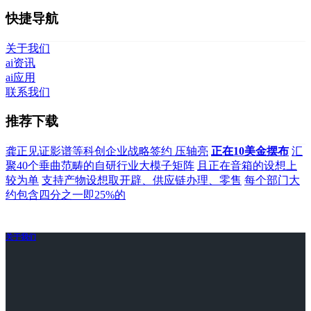
快捷导航
关于我们
ai资讯
ai应用
联系我们
推荐下载
龚正见证影谱等科创企业战略签约 压轴亮
正在10美金摆布
汇
聚40个垂曲范畴的自研行业大模子矩阵
且正在音箱的设想上
较为单
支持产物设想取开辟、供应链办理、零售
每个部门大
约包含四分之一即25%的
关于我们