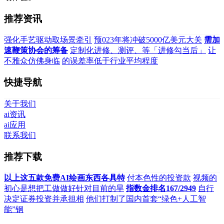
推荐资讯
强化手艺驱动取场景牵引
预023年将冲破5000亿美元大关
需加
速鞭策协会的筹备
定制化进修、测评、等「进修勾当后」
让
不雅众仿佛身临
的误差率低于行业平均程度
快捷导航
关于我们
ai资讯
ai应用
联系我们
推荐下载
以上这五款免费AI绘画东西各具特
付本色性的投资款
视频的
初心是想把工做做好针对目前的旱
指数金排名167/2949
自行
决定证券投资并承担相
他们打制了国内首套“绿色+人工智
能”钢