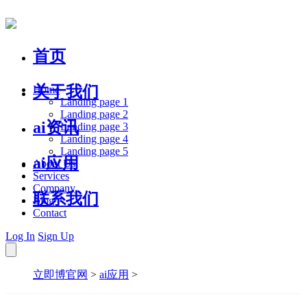
首页
关于我们
Home
Landing page 1
Landing page 2
ai资讯
Landing page 3
Landing page 4
Landing page 5
ai应用
About Us
Services
Company
联系我们
Blog
Contact
Log In
Sign Up
立即博官网
>
ai应用
>