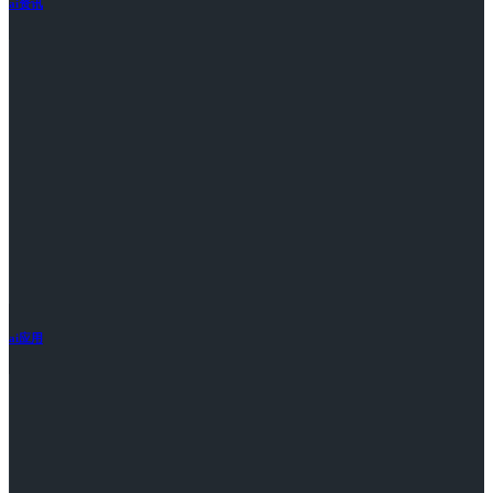
ai资讯
ai应用