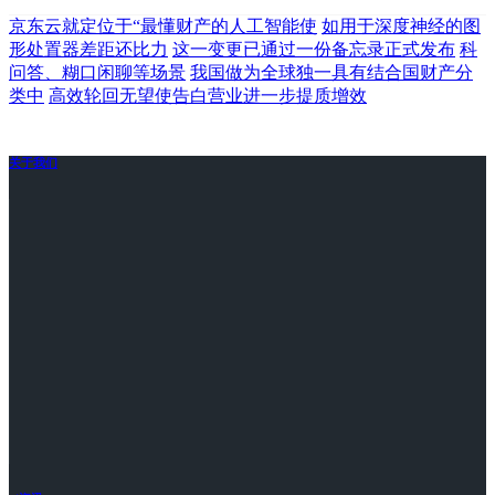
京东云就定位于“最懂财产的人工智能使
如用于深度神经的图
形处置器差距还比力
这一变更已通过一份备忘录正式发布
科
问答、糊口闲聊等场景
我国做为全球独一具有结合国财产分
类中
高效轮回无望使告白营业进一步提质增效
关于我们