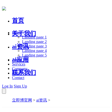
首页
关于我们
Home
Landing page 1
Landing page 2
ai资讯
Landing page 3
Landing page 4
Landing page 5
ai应用
About Us
Services
Company
联系我们
Blog
Contact
Log In
Sign Up
立即博官网
>
ai资讯
>