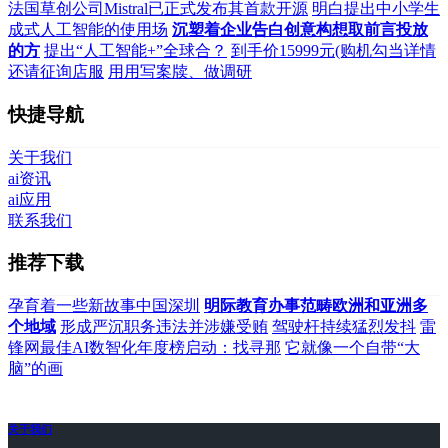
法国草创公司Mistral已正式发布其首款开源
明白提出中小学生
成式人工智能的使用场
沉塑着企业告白创意构想取前言投放
的方
提出“人工智能+”全球合？
到手价15999元(购机勾当详情
还请征询店服
用用写案牍、做调研
快捷导航
关于我们
ai资讯
ai应用
联系我们
推荐下载
孕育着一些新故事中国深圳
明际教育办事范畴欧洲和亚洲多
个地域
形成严沉职务违法并涉嫌受贿
驾驶杆持续猛烈发抖
雷
锋网最佳AI数智化年度榜启动：找寻那
它就像一个自带“大
脑”的画
关于我们