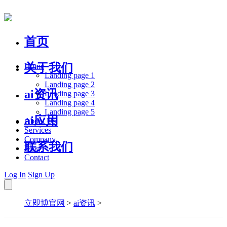
首页
关于我们
Home
Landing page 1
Landing page 2
ai资讯
Landing page 3
Landing page 4
Landing page 5
ai应用
About Us
Services
Company
联系我们
Blog
Contact
Log In
Sign Up
立即博官网
>
ai资讯
>