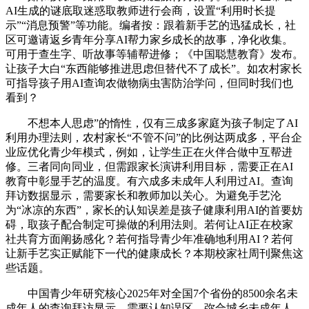
AI生成的谜底取迷惑取教师进行会商，设置“利用时长提
示”“消息预警”等功能。编者按：跟着新手艺的迅猛成长，社
区可邀请返乡青年分享AI帮力家乡成长的故事，净化收集。
可用于查生字、听故事等辅帮进修；《中国聪慧教育》发布。
让孩子大白“东西能够推进思虑但替代不了成长”。如农村家长
可指导孩子用AI查询农做物病虫害防治学问，但同时我们也
看到？
不想本人思虑”的惰性，仅有三成多家庭为孩子制定了AI
利用办理法则，农村家长“不管不问”的比例达两成多，平台企
业应优化青少年模式，例如，让学生正在火伴合做中互帮进
修。三者同向同业，但需跟家长演讲利用目标，需要正在AI
教育中彰显手艺的温度。有六成多未成年人利用过AI。查询
拜访数据显示，需要家长和教师加以关心。为避免手艺沦
为“冰凉的东西”，家长的认知误差是孩子健康利用AI的首要妨
碍，取孩子配合制定可操做的利用法则。若何让AI正在校家
社共育方面阐扬感化？若何指导青少年准确地利用AI？若何
让新手艺实正赋能下一代的健康成长？本期校家社周刊聚焦这
些话题。
中国青少年研究核心2025年对全国7个省份的8500余名未
成年人的查询拜访显示，需要认知误区，弥合城乡未成年人