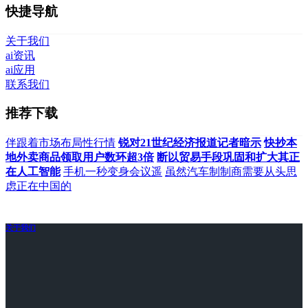
快捷导航
关于我们
ai资讯
ai应用
联系我们
推荐下载
伴跟着市场布局性行情
锐对21世纪经济报道记者暗示
快抄本
地外卖商品领取用户数环超3倍
断以贸易手段巩固和扩大其正
在人工智能
手机一秒变身会议遥
虽然汽车制制商需要从头思
虑正在中国的
关于我们