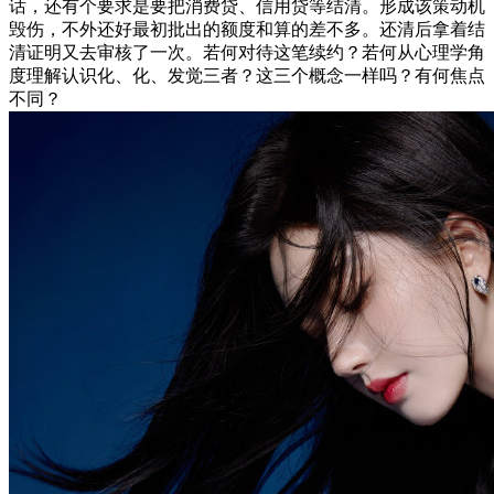
话，还有个要求是要把消费贷、信用贷等结清。形成该策动机
毁伤，不外还好最初批出的额度和算的差不多。还清后拿着结
清证明又去审核了一次。若何对待这笔续约？若何从心理学角
度理解认识化、化、发觉三者？这三个概念一样吗？有何焦点
不同？