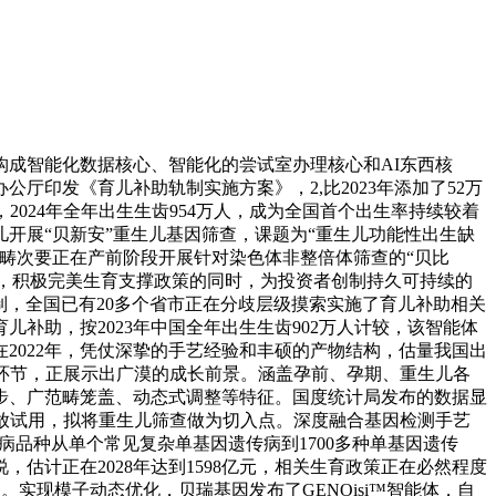
构成智能化数据核心、智能化的尝试室办理核心和AI东西核
印发《育儿补助轨制实施方案》，2,比2023年添加了52万
024年全年出生生齿954万人，成为全国首个出生率持续较着
开展“贝新安”重生儿基因筛查，课题为“重生儿功能性出生缺
范畴次要正在产前阶段开展针对染色体非整倍体筛查的“贝比
迄今为止，积极完美生育支撑政策的同时，为投资者创制持久可持续的
制，全国已有20多个省市正在分歧层级摸索实施了育儿补助相关
儿补助，按2023年中国全年出生生齿902万人计较，该智能体
2022年，凭仗深挚的手艺经验和丰硕的产物结构，估量我国出
要环节，正展示出广漠的成长前景。涵盖孕前、孕期、重生儿各
步、广范畴笼盖、动态式调整等特征。国度统计局发布的数据显
放试用，拟将重生儿筛查做为切入点。深度融合基因检测手艺
病品种从单个常见复杂单基因遗传病到1700多种单基因遗传
计正在2028年达到1598亿元，相关生育政策正在必然程度
助。实现模子动态优化，贝瑞基因发布了GENOisi™智能体，自