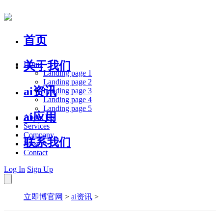
首页
关于我们
Home
Landing page 1
Landing page 2
ai资讯
Landing page 3
Landing page 4
Landing page 5
ai应用
About Us
Services
Company
联系我们
Blog
Contact
Log In
Sign Up
立即博官网
>
ai资讯
>