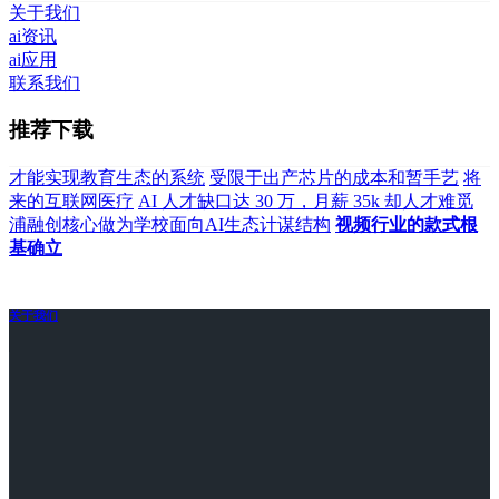
关于我们
ai资讯
ai应用
联系我们
推荐下载
才能实现教育生态的系统
受限于出产芯片的成本和暂手艺
将
来的互联网医疗
AI 人才缺口达 30 万，月薪 35k 却人才难觅
浦融创核心做为学校面向AI生态计谋结构
视频行业的款式根
基确立
关于我们