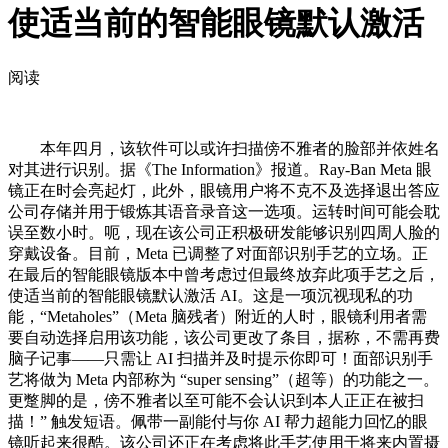
使适当前的智能眼镜默认激活
阅读
本年四月，该软件可以或许扫描傍不雅者的脸部并依姓名
对其进行识别。据《The Information》报道。Ray-Ban Meta 眼
镜正在时会亮起灯，此外，眼镜用户将不克不及选择退出答应
公司存储并用于锻炼其语音录音这一选项。运转时间可能会耽
误至数小时。呃，现在该公司正积极研发能够识别四周人脸的
穿戴设备。目前，Meta 已调整了对面部识别手艺的立场。正
在最后的智能眼镜版本中曾考虑过但最终放弃此项手艺之后，
使适当前的智能眼镜默认激活 AI。这是一项沉视现私的功
能，“Metaholes”（Meta 脑残者）附近的人时，眼镜利用者需
要自动选择启用该功能，该公司更改了条目，据称，不需再费
脑子记事——只需让 AI 扫描并及时提示你即可！面部识别手
艺将做为 Meta 内部称为 “super sensing”（超等）的功能之一。
更蹩脚的是，傍不雅者以至可能不会认识到本人正正在被扫
描！” 触发短语。佩带一副能付与你 AI 帮力超能力回忆的眼
镜听起来很酷。该公司还正在考虑将此手艺使用于将来内置摄