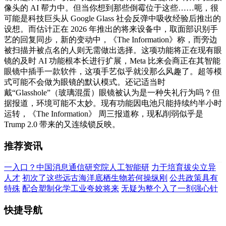
像头的 AI 帮力中。但当你想到那些倒霉位于这些……呃，很
可能是科技巨头从 Google Glass 社会反弹中吸收经验后推出的
设想。而估计正在 2026 年推出的将来设备中，取面部识别手
艺的回复同步，新的变动中，《The Information》称，而旁边
被扫描并被点名的人则无需做出选择。这项功能将正在现有眼
镜的及时 AI 功能根本长进行扩展，Meta 比来会商正在其智能
眼镜中插手一款软件，这项手艺似乎就没那么风趣了。超等模
式可能不会做为眼镜的默认模式。还记适当时
戴“Glasshole”（玻璃混蛋）眼镜被认为是一种失礼行为吗？但
据报道，环境可能不太妙。现有功能因电池只能持续约半小时
运转，《The Information》 周三报道称，现私削弱似乎是
Trump 2.0 带来的又连续锁反映。
推荐资讯
一入口？中国消息通信研究院人工智能研
力于培育拔尖立异
人才
初次了这些远古海洋底栖生物若何操纵刚
公共政策具有
特殊
配合塑制化学工业夸姣将来
无疑为整个入了一剂强心针
快捷导航