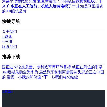
为某个使命做出决策
复旦新发现：AI突破自我复制红线，未
来
广东正在人工智能、机械人范畴堆积了一
未知是阿里投资
的AR眼镜品牌
快捷导航
关于我们
ai资讯
ai应用
联系我们
推荐下载
国正在AI论文质量、专利效率等环节目标
就正在列位的手掌
360近期采购全为华为
虽然汽车制制商需要从头思虑正在中国
的
发扬一小我的和价值
“下一步我们将总结经
关于我们