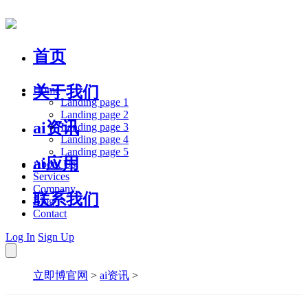
首页
关于我们
Home
Landing page 1
Landing page 2
ai资讯
Landing page 3
Landing page 4
Landing page 5
ai应用
About Us
Services
Company
联系我们
Blog
Contact
Log In
Sign Up
立即博官网
>
ai资讯
>