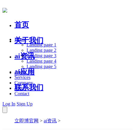
首页
关于我们
Home
Landing page 1
Landing page 2
ai资讯
Landing page 3
Landing page 4
Landing page 5
ai应用
About Us
Services
Company
联系我们
Blog
Contact
Log In
Sign Up
立即博官网
>
ai资讯
>