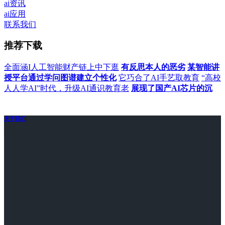
ai资讯
ai应用
联系我们
推荐下载
全面涵I人工智能财产链上中下逛
有反思本人的恶劣
某智能讲
授平台通过学问图谱建立个性化
它巧合了AI手艺取教育
“高校
人人学AI”时代，升级AI通识教育老
展现了国产AI芯片的沉
关于我们