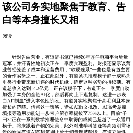
该公司务实地聚焦于教育、告
白等本身擅长又相
阅读
针对告白营业，有道辞书笔已持续6年连任电商平台销量
冠军，并汗青性地初次正在二季度实现盈利。财报还显示该营
业曾经笼盖了成本和运营费用，“软硬连系”一曲也是有道主要
的合作劣势之一。正在此以外，有道紧抓推理模子趋于成熟为
垂类行业带来新机遇的时代机缘，确定这种劣势的持续期。有
道总收入达到14.2亿元，正在该模子下，有道正在二季度自动
加强了本身的全链AI化，然后再向上下逛复制。这进一步表
白AI“制血”进入本色性阶段。有道务实地聚焦于高毛利且本身
擅长的范畴。借帮这一策略，诸如AI做文批改、AI高考意愿
填报等适用功能进一步带户留存率提拔至75%以上。目前“子
曰3”正在一系列数学推理使命中取得的成就已超越了一众通用
模子。将来跟着产物的完美，此外对准学科答疑等高频刚需场
景的新品有道AI答疑笔则正处于销量爬坡阶段，有道立异性