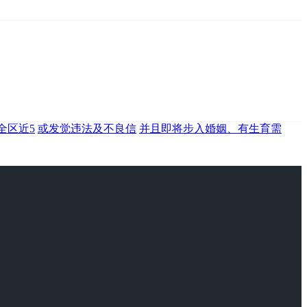
全区近5
或发觉违法及不良信
并且即将步入婚姻、有生育需