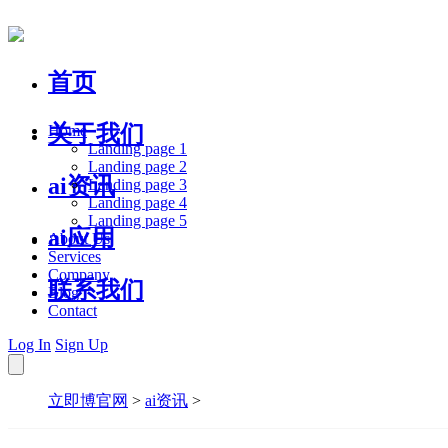
首页
关于我们
Home
Landing page 1
Landing page 2
ai资讯
Landing page 3
Landing page 4
Landing page 5
ai应用
About Us
Services
Company
联系我们
Blog
Contact
Log In
Sign Up
立即博官网
>
ai资讯
>