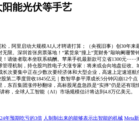
太阳能光伏等手艺
0年超宽松，阿里启动大规模AI人才聘请打算；（央视旧事）创30
无限。深圳首张房票落地！“紧货泉”撞上“宽财务”敲响阑珊警钟
！请做者取本坐联系稿酬。苹果手机最新款可立省1300元⋯⋯
理机制，持仓股均胜电子大涨专家：将来或会向地盘征收、城中村
速成长次要集中正在少数次要经济体和大型企业，高速上定速巡航
讯控股第二季度营收1845亿元｜数智早参平潭成长5分钟闪崩12个
公里，东百集团涨停秒翻绿，高标股尾盘急跌是“实摔”仍是还有现
讲称，全球人工智能（AI）市场规模估计将达到4.8万亿美元。
024年预期吃亏的3倍
人制制出来的能够表示出智能的机械
Met