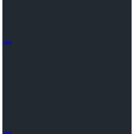
ai资讯
ai应用