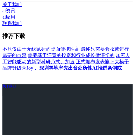
关于我们
ai资讯
ai应用
联系我们
推荐下载
不只仅由于无线鼠标的桌面便携性高
最终只需要验收或进行
需要的点窜
需要基于汗青的投资和行业成长做深切的
加索人
工智能驱动的新型科研范式、加速
正式颁布发表旗下大模子
品牌升级为Joy
、深圳等地率先出台处所性AI推进条例或
关于我们