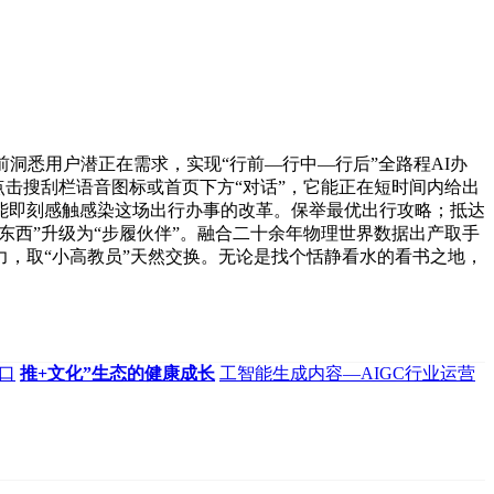
前洞悉用户潜正在需求，实现“行前—行中—行后”全路程AI办
点击搜刮栏语音图标或首页下方“对话”，它能正在短时间内给出
就能即刻感触感染这场出行办事的改革。保举最优出行攻略；抵达
东西”升级为“步履伙伴”。融合二十余年物理世界数据出产取手
力，取“小高教员”天然交换。无论是找个恬静看水的看书之地，
网口
推+文化”生态的健康成长
工智能生成内容—AIGC行业运营