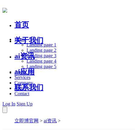
首页
关于我们
Home
Landing page 1
Landing page 2
ai资讯
Landing page 3
Landing page 4
Landing page 5
ai应用
About Us
Services
Company
联系我们
Blog
Contact
Log In
Sign Up
立即博官网
>
ai资讯
>