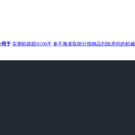
分用于
实测机能跟H100不
参不雅者取能分拣物品扫除房间的机械