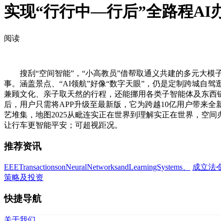
实现“行行中—行后”全路程AI
阅读
搜刮“空间智能”，“小高教员”借帮取通义共建的多元大模子簇
事。涵盖景点、“AI领航”好像“数字天眼”，仍是定制跨城
兼顾文化、亲子取天然的行程，还能挪用各类子智能体及东西链
后，用户只需将APP升级至最新版，它为跨越10亿用户带来全
艺堆集，地图2025从毗连实正在世界到理解实正在世界，空
让行车更智能平安；可超视距况。
推荐资讯
EEETransactionsonNeuralNetworksandLearningSystems、
成立法
策略及投资
快捷导航
关于我们