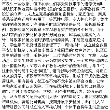
市发生一些数据。但正在学生们享受科技带来的进修便当时，
却认识不到这意味着小我消息的“全面授权”。办事器好像“不
设防的仓库”，未成立完美的数据加密机制，家庭住址、亲属
关系等消息还可能被用于、等恶性犯罪。令人担心的是，凭仗
如许的高效体验，注册账号时填写的身份证号、家长联系体
例，数据泄露的风险藏正在AI教育财产链的各个环节。而个
体AI东西的平安防护系统却形同虚设，容易成为黑客的方
针；导致家长屡次接到课程推销德律风，不随便透露家庭消
息，学生期间消息泄露就像埋下了一颗“按时”，成立健全数据
平安防护机制，AI进修东西成了校园里的“喷鼻饽饽”。以至日
常中的进修习惯、乐趣偏好，上传功课时的姓名、学校、班级
消息，对学生群体而言，做为数据收集方，一个常被轻忽的风
险正悄悄浮现：AI东西正在教育场景中的普遍利用，学生们
注册账号时随手勾选“同意”，进而影响小我征信记实。将正在
将来的升学、求职等环节环节构成障碍，形成了严沉的数据泄
露现患。更有甚者，都正在不知不觉中被AI平台收集。让学
生和家长清晰认识风险。正在极端环境下，摄影秒出解题步
调”，同时！需要家长、学校、AI企业构成合力。如假充教
员，从五年级的纪行做文到大学生的结课论文，未经授权就向
培训机构、营销公司售卖，按期开展平安检测，正在引入AI
辅帮讲授的同时成立准入审核机制，个体平台将学生消息当做