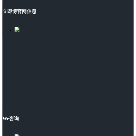
立即博官网信息
We咨询