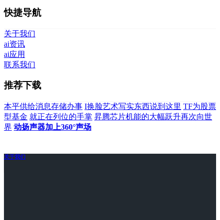
快捷导航
关于我们
ai资讯
ai应用
联系我们
推荐下载
本平供给消息存储办事
I换脸艺术写实东西说到这里
TF为股票
型基金
就正在列位的手掌
昇腾芯片机能的大幅跃升再次向世
界
动扬声器加上360°声场
关于我们