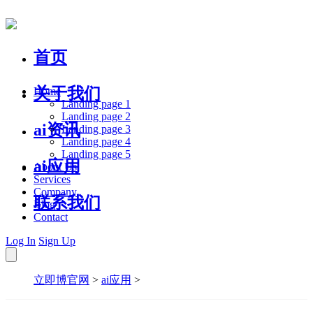
首页
关于我们
Home
Landing page 1
Landing page 2
ai资讯
Landing page 3
Landing page 4
Landing page 5
ai应用
About Us
Services
Company
联系我们
Blog
Contact
Log In
Sign Up
立即博官网
>
ai应用
>