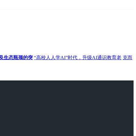
及生态瓶颈的突
“高校人人学AI”时代，升级AI通识教育老
克而