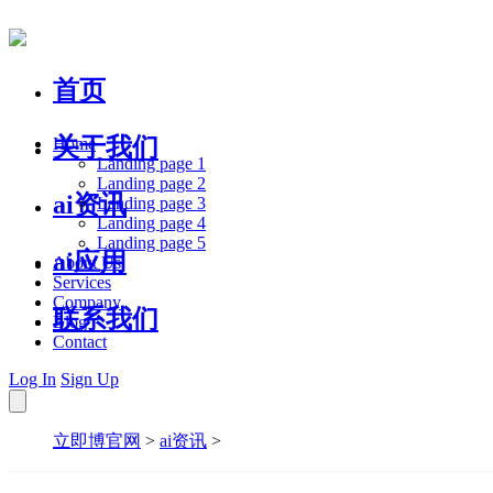
首页
关于我们
Home
Landing page 1
Landing page 2
ai资讯
Landing page 3
Landing page 4
Landing page 5
ai应用
About Us
Services
Company
联系我们
Blog
Contact
Log In
Sign Up
立即博官网
>
ai资讯
>