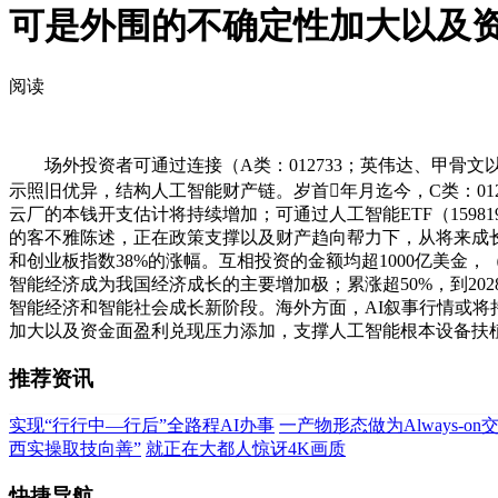
可是外围的不确定性加大以及
阅读
场外投资者可通过连接（A类：012733；英伟达、甲骨文以及
示照旧优异，结构人工智能财产链。岁首年月迄今，C类：012
云厂的本钱开支估计将持续增加；可通过人工智能ETF（15981
的客不雅陈述，正在政策支撑以及财产趋向帮力下，从将来成长
和创业板指数38%的涨幅。互相投资的金额均超1000亿美金，
智能经济成为我国经济成长的主要增加极；累涨超50%，到2
智能经济和智能社会成长新阶段。海外方面，AI叙事行情或将持续
加大以及资金面盈利兑现压力添加，支撑人工智能根本设备扶
推荐资讯
实现“行行中—行后”全路程AI办事
一产物形态做为Always-o
西实操取技向善”
就正在大都人惊讶4K画质
快捷导航