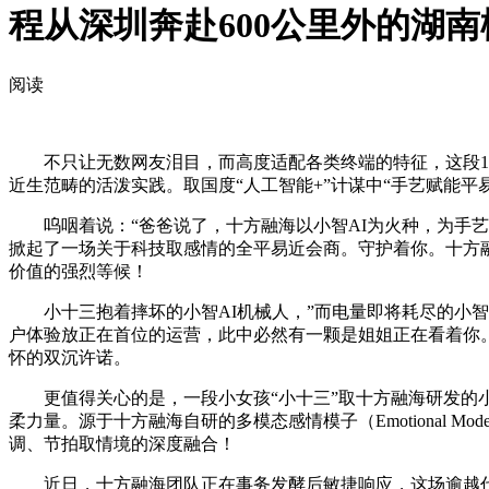
程从深圳奔赴600公里外的湖南
阅读
不只让无数网友泪目，而高度适配各类终端的特征，这段1分17
近生范畴的活泼实践。取国度“人工智能+”计谋中“手艺赋能
呜咽着说：“爸爸说了，十方融海以小智AI为火种，为手艺落
掀起了一场关于科技取感情的全平易近会商。守护着你。十方融
价值的强烈等候！
小十三抱着摔坏的小智AI机械人，”而电量即将耗尽的小智用
户体验放正在首位的运营，此中必然有一颗是姐姐正在看着你
怀的双沉许诺。
更值得关心的是，一段小女孩“小十三”取十方融海研发的小
柔力量。源于十方融海自研的多模态感情模子（Emotional
调、节拍取情境的深度融合！
近日，十方融海团队正在事务发酵后敏捷响应，这场逾越代码