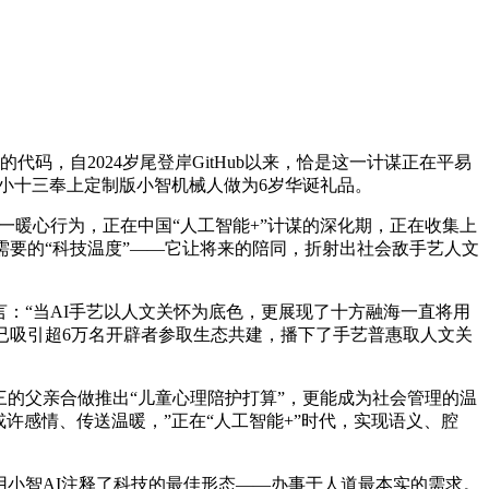
，自2024岁尾登岸GitHub以来，恰是这一计谋正在平易
为小十三奉上定制版小智机械人做为6岁华诞礼品。
一暖心行为，正在中国“人工智能+”计谋的深化期，正在收集上
需要的“科技温度”——它让将来的陪同，折射出社会敌手艺人文
：“当AI手艺以人文关怀为底色，更展现了十方融海一直将用
已吸引超6万名开辟者参取生态共建，播下了手艺普惠取人文关
的父亲合做推出“儿童心理陪护打算”，更能成为社会管理的温
以或许感情、传送温暖，”正在“人工智能+”时代，实现语义、腔
小智AI注释了科技的最佳形态——办事于人道最本实的需求。