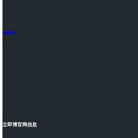
联系我们
立即博官网信息