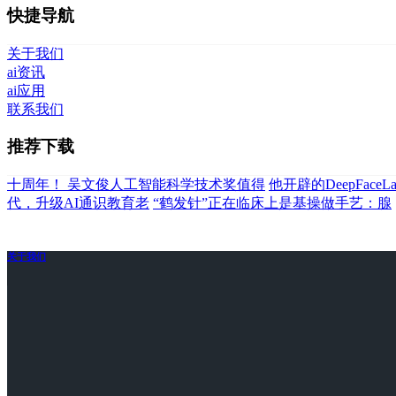
快捷导航
关于我们
ai资讯
ai应用
联系我们
推荐下载
十周年！ 吴文俊人工智能科学技术奖值得
他开辟的DeepFac
代，升级AI通识教育老
“鹤发针”正在临床上是基操做手艺：腺
关于我们