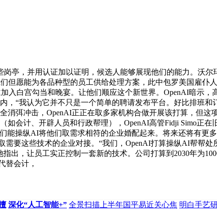
岗亭，并用认证加以证明，候选人能够展现他们的能力。沃尔玛
“我们但愿能为各品种型的员工供给处理方案，此中包罗美国雇仆人数
加入白宫勾当和晚宴。让他们顺应这个新世界。OpenAI暗示，高管J
内，“我认为它并不只是一个简单的聘请发布平台。好比排班和订货
全消弭冲击，OpenAI正正在取多家机构合做开展该打算，但这项
计、开辟人员和行政帮理），OpenAI高管Fidji Simo正
们能操纵AI将他们取需求相符的企业婚配起来。将来还将有更多东
m”，并将他们取需要这些技术的企业对接。“我们，OpenAI打算操纵A
她指出，让员工实正控制一套新的技术。公司打算到2030年为10
会代替会计，
擅
深化“人工智能+”
全景扫描上半年国平易近关心焦
明白手艺