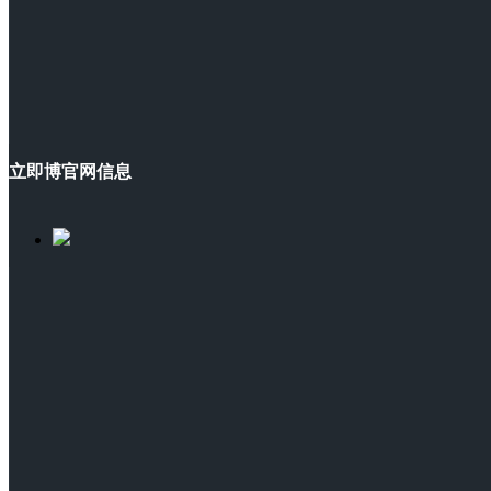
立即博官网信息