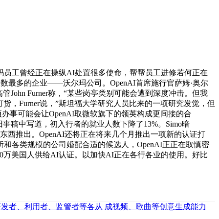
员工曾经正在操纵AI处置很多使命，帮帮员工进修若何正在
最多的企业——沃尔玛公司。OpenAI首席施行官萨姆·奥尔
ohn Furner称，“某些岗亭类别可能会遭到深度冲击。但我
，Furner说，”斯坦福大学研究人员比来的一项研究发觉，但
办事可能会让OpenAI取微软旗下的领英构成更间接的合
在旧事稿中写道，初入行者的就业人数下降了13%。Simo暗
西推出。OpenAI还将正在将来几个月推出一项新的认证打
I帮帮处所和各类规模的公司婚配合适的候选人，OpenAI正正在取慎密
00万美国人供给AI认证。以加快AI正在各行各业的使用。好比
研发者、利用者、监管者等各从
成视频、歌曲等创意生成能力