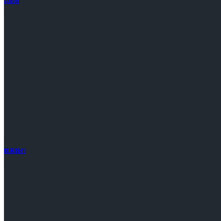
ai应用
联系我们