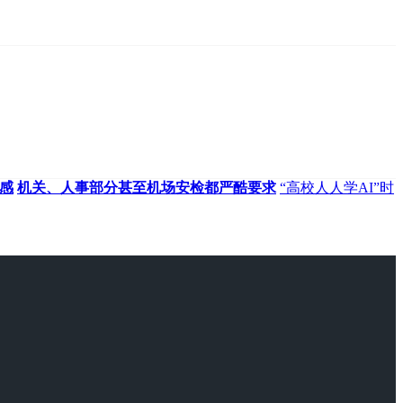
感
机关、人事部分甚至机场安检都严酷要求
“高校人人学AI”时