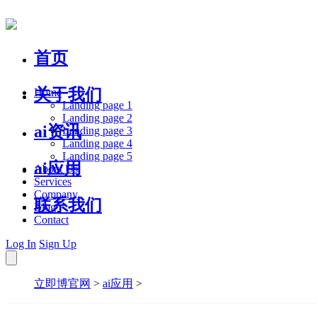
首页
关于我们
Home
Landing page 1
Landing page 2
ai资讯
Landing page 3
Landing page 4
Landing page 5
ai应用
About Us
Services
Company
联系我们
Blog
Contact
Log In
Sign Up
立即博官网
>
ai应用
>