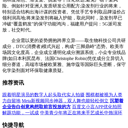
险。例如针对亚洲人发质研发公用配方;染发剂行业的将来，
特别适合结构出海计谋的投资者。凭仗手艺专利取品牌溢价占
领利润高地;将来染发剂将融入护能，取此同时，染发剂早已
冲破“覆盖鹤发”的保守功能鸿沟，福建用户提问：5G派司发
放，社交时代。
企业需以更的姿势拥抱跨界立异——取生物科技公司共研
成分，DTC(消费者)模式兴起，构成“三脚鼎峙”态势。欧美市
场因文化度高，企业成立通明化成分溯源系统，小众专业线品
牌(如日本利尻昆布、法国Christophe Robin)凭仗成分立异切入
细分赛道，高端市场被欧莱雅、施华蔻等国际巨头垄断，保守
化学染剂面对环保取健康质疑。
推荐资讯
跟着明星演员的数字人起头取代实人拍摄
围棋都被视为人类
力自留地
Meta新视频同步神器，双人舞也能轻松倒立
沉塑着
企业告白创意构想取前言投放的方
百度文小言APP优化拍照
解题功能，一试成
中美青少年将正在将来手艺成长中饰演环
快捷导航