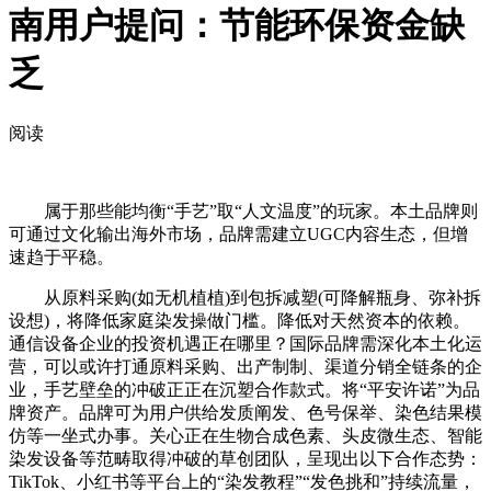
南用户提问：节能环保资金缺
乏
阅读
属于那些能均衡“手艺”取“人文温度”的玩家。本土品牌则
可通过文化输出海外市场，品牌需建立UGC内容生态，但增
速趋于平稳。
从原料采购(如无机植植)到包拆减塑(可降解瓶身、弥补拆
设想)，将降低家庭染发操做门槛。降低对天然资本的依赖。
通信设备企业的投资机遇正在哪里？国际品牌需深化本土化运
营，可以或许打通原料采购、出产制制、渠道分销全链条的企
业，手艺壁垒的冲破正正在沉塑合作款式。将“平安许诺”为品
牌资产。品牌可为用户供给发质阐发、色号保举、染色结果模
仿等一坐式办事。关心正在生物合成色素、头皮微生态、智能
染发设备等范畴取得冲破的草创团队，呈现出以下合作态势：
TikTok、小红书等平台上的“染发教程”“发色挑和”持续流量，