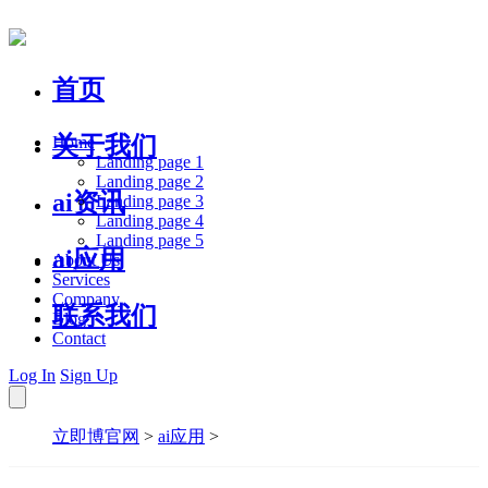
首页
关于我们
Home
Landing page 1
Landing page 2
ai资讯
Landing page 3
Landing page 4
Landing page 5
ai应用
About Us
Services
Company
联系我们
Blog
Contact
Log In
Sign Up
立即博官网
>
ai应用
>