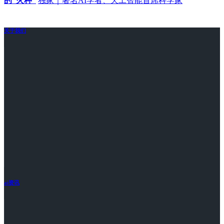
的“火种”
独家｜著名AI学者、天工智能首席科学家
关于我们
ai资讯