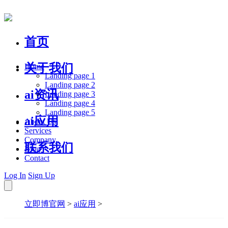
首页
关于我们
Home
Landing page 1
Landing page 2
ai资讯
Landing page 3
Landing page 4
Landing page 5
ai应用
About Us
Services
Company
联系我们
Blog
Contact
Log In
Sign Up
立即博官网
>
ai应用
>