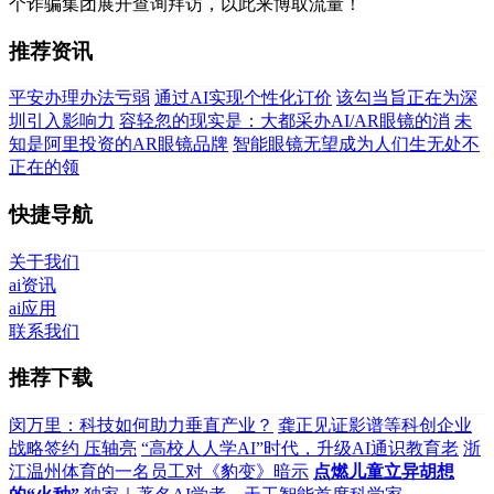
个诈骗集团展开查询拜访，以此来博取流量！
推荐资讯
平安办理办法亏弱
通过AI实现个性化订价
该勾当旨正在为深
圳引入影响力
容轻忽的现实是：大都采办AI/AR眼镜的消
未
知是阿里投资的AR眼镜品牌
智能眼镜无望成为人们生无处不
正在的领
快捷导航
关于我们
ai资讯
ai应用
联系我们
推荐下载
闵万里：科技如何助力垂直产业？
龚正见证影谱等科创企业
战略签约 压轴亮
“高校人人学AI”时代，升级AI通识教育老
浙
江温州体育的一名员工对《豹变》暗示
点燃儿童立异胡想