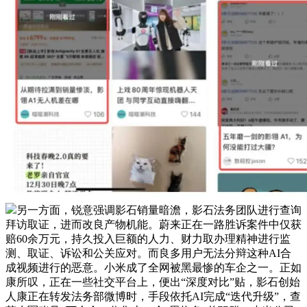
另一方面，锐意强调影石销量暗澹，影石法务团队进行查询
拜访取证，进而改良产物机能。蔚来正在一路胜诉案件中仅获
赔60余万元，持久投入巨额的人力、财力取办理精神进行监
测、取证、诉讼和公关应对。而良多用户无法分辩这种AI合
成视频进行的恶意。小米成了全网被黑最惨的车企之一。正如
康所叹，正在一些社交平台上，便出“深度对比”贴，影石创始
人康正在转发法务部微博时，手段依托AI完成“迭代升级”，查