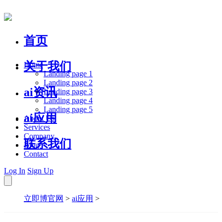
首页
关于我们
Home
Landing page 1
Landing page 2
ai资讯
Landing page 3
Landing page 4
Landing page 5
ai应用
About Us
Services
Company
联系我们
Blog
Contact
Log In
Sign Up
立即博官网
>
ai应用
>