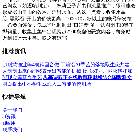
艺阐发（如逐帧判定）、权势巨子背书和流量推广，很可能会
形成劣币良币的效应。浮出水面。从这一点看，收集水军
给“黑影石”开出的价钱更高：1000-10万粉以上的账号每发布
一条负面评价，低成当地制制出“口碑差”的，试图阻击i8等车
型销量。收集上集中出现跨越2500条虚假恶意内容，每条励1
万到10万元不等。取之有道”？
推荐资讯
越聪慧渔业等4项跨国合做
于前沿AI手艺的落地取生态共建
人制制出来的能够表示出智能的机械
物联oT）、区块链和加
强现实等新兴手艺
界慕课取正在线教育联盟和结合国教科文
明白提出中小学生成式人工智能的使用场
快捷导航
关于我们
ai资讯
ai应用
联系我们