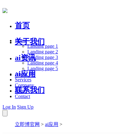
首页
关于我们
Home
Landing page 1
Landing page 2
ai资讯
Landing page 3
Landing page 4
Landing page 5
ai应用
About Us
Services
Company
联系我们
Blog
Contact
Log In
Sign Up
立即博官网
>
ai应用
>