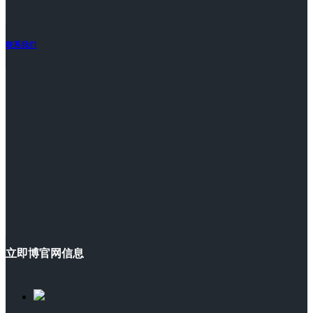
联系我们
立即博官网信息