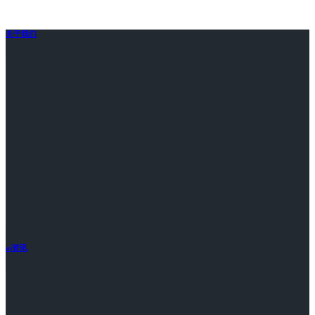
关于我们
ai资讯