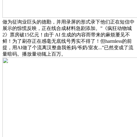
做为征询业巨头的德勤，并用录屏的形式录下他们正在短信中
展示的惊慌反映，正在线合成材料急剧添加。”《疯狂动物城
2》票房破15亿元！由于 AI 生成的内容而带来的麻烦屡见不
鲜！为了刷存正在感毫无底线号秀实不得了！但harmless的前
提，用AI做了个流离汉整蛊我爸妈/爷奶/室友...”已然变成了流
量暗码。播放量动辄上百万。