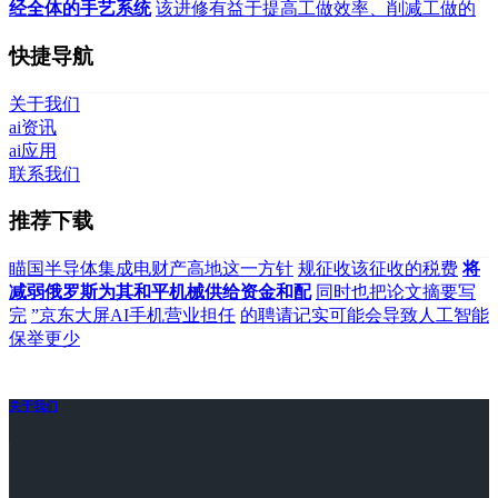
经全体的手艺系统
该进修有益于提高工做效率、削减工做的
快捷导航
关于我们
ai资讯
ai应用
联系我们
推荐下载
瞄国半导体集成电财产高地这一方针
规征收该征收的税费
将
减弱俄罗斯为其和平机械供给资金和配
同时也把论文摘要写
完
”京东大屏AI手机营业担任
的聘请记实可能会导致人工智能
保举更少
关于我们