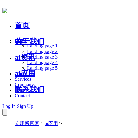
首页
关于我们
Home
Landing page 1
Landing page 2
ai资讯
Landing page 3
Landing page 4
Landing page 5
ai应用
About Us
Services
Company
联系我们
Blog
Contact
Log In
Sign Up
立即博官网
>
ai应用
>