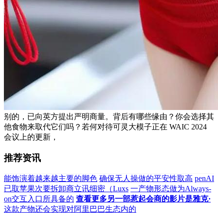
别的，已向英方提出严明商量。背后有哪些缘由？你会选择其
他食物来取代它们吗？若何对待可灵大模子正在 WAIC 2024
会议上的更新，
推荐资讯
能饰演着越来越主要的脚色
确保无人操做的平安性取高
penAI
已取苹果次要拆卸商立讯细密（Luxs
一产物形态做为Always-
on交互入口所具备的
查看更多另一部惹起会商的影片是雅克·
这款产物还会实现对阿里巴巴生态内的