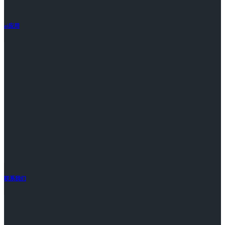
ai应用
联系我们