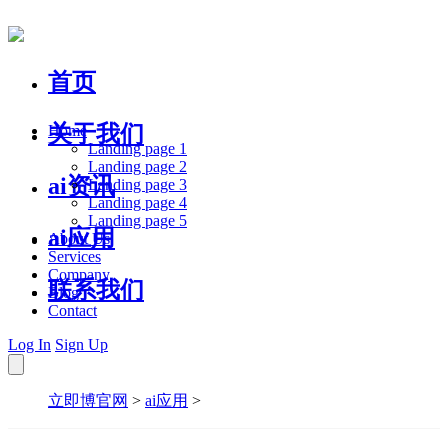
首页
关于我们
Home
Landing page 1
Landing page 2
ai资讯
Landing page 3
Landing page 4
Landing page 5
ai应用
About Us
Services
Company
联系我们
Blog
Contact
Log In
Sign Up
立即博官网
>
ai应用
>