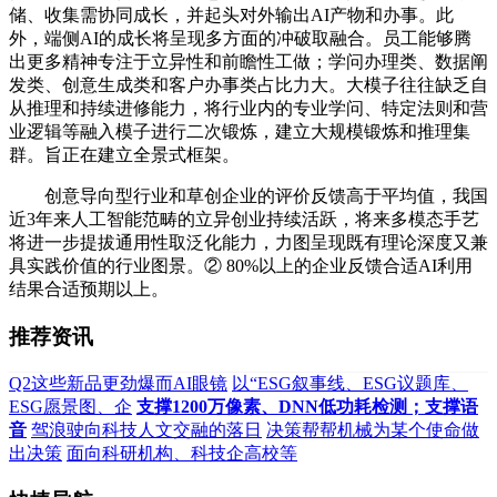
储、收集需协同成长，并起头对外输出AI产物和办事。此
外，端侧AI的成长将呈现多方面的冲破取融合。员工能够腾
出更多精神专注于立异性和前瞻性工做；学问办理类、数据阐
发类、创意生成类和客户办事类占比力大。大模子往往缺乏自
从推理和持续进修能力，将行业内的专业学问、特定法则和营
业逻辑等融入模子进行二次锻炼，建立大规模锻炼和推理集
群。旨正在建立全景式框架。
创意导向型行业和草创企业的评价反馈高于平均值，我国
近3年来人工智能范畴的立异创业持续活跃，将来多模态手艺
将进一步提拔通用性取泛化能力，力图呈现既有理论深度又兼
具实践价值的行业图景。② 80%以上的企业反馈合适AI利用
结果合适预期以上。
推荐资讯
Q2这些新品更劲爆而AI眼镜
以“ESG叙事线、ESG议题库、
ESG愿景图、企
支撑1200万像素、DNN低功耗检测；支撑语
音
驾浪驶向科技人文交融的落日
决策帮帮机械为某个使命做
出决策
面向科研机构、科技企高校等