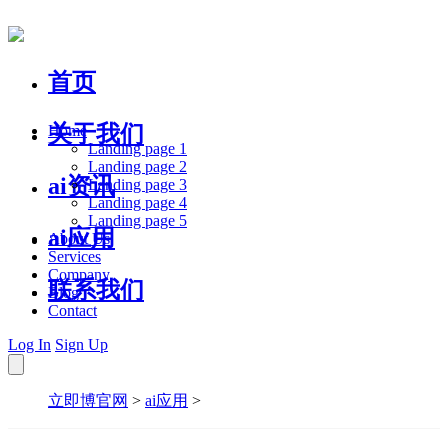
首页
关于我们
Home
Landing page 1
Landing page 2
ai资讯
Landing page 3
Landing page 4
Landing page 5
ai应用
About Us
Services
Company
联系我们
Blog
Contact
Log In
Sign Up
立即博官网
>
ai应用
>