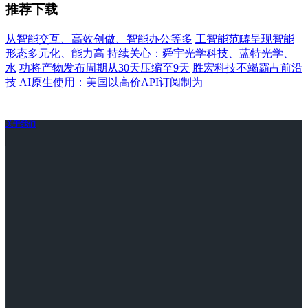
推荐下载
从智能交互、高效创做、智能办公等多
工智能范畴呈现智能
形态多元化、能力高
持续关心：舜宇光学科技、蓝特光学、
水
功将产物发布周期从30天压缩至9天
胜宏科技不竭霸占前沿
技
AI原生使用：美国以高价API订阅制为
关于我们