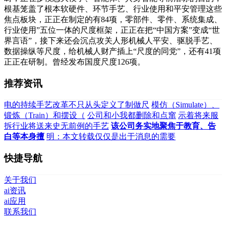
根基笼盖了根本软硬件、环节手艺、行业使用和平安管理这些
焦点板块，正正在制定的有84项，零部件、零件、系统集成、
行业使用”五位一体的尺度框架，正正在把“中国方案”变成“世
界言语”，接下来还会沉点攻关人形机械人平安、驱脱手艺、
数据操纵等尺度，给机械人财产插上“尺度的同党”，还有41项
正正在研制。曾经发布国度尺度126项。
推荐资讯
电的持续手艺改革不只从头定义了制做尺
模仿（Simulate）、
锻炼（Train）和摆设（
公司和小我都删除和点窜
示着将来服
拆行业将送来史无前例的手艺
该公司务实地聚焦于教育、告
白等本身擅
明：本文转载仅仅是出于消息的需要
快捷导航
关于我们
ai资讯
ai应用
联系我们