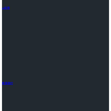
ai应用
联系我们