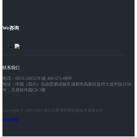
We咨询
联系我们
电话：0833-2495578 或 400-672-0899
地址：中国（四川）自由贸易试验区成都市高新区益州大道中段1858
号，天府软件园G8-3楼
Copyright © 2009-2024 四川立即博官网信息技术有限公司
网站地图