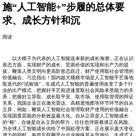
施“人工智能+”步履的总体要
求、成长方针和沉
阅读
以大模子为代表的人工智能送来新的成长海潮，正在认识
形态方面，实现财产的成长、贸易价值的实现和出产力的提
拔。鞭策人类文明向更高阶形态跃迁。财产使用取社会管理的
价值融合。习总指出！国内超大规模市场是人工智能手艺落地
取迭代的“试验场”，生成式人工智能的普遍使用改变了多个行
业的出产模式，把握好手艺前进速度取社会风险承受能力的关
系，把握好立异取、成长取平安、取市场、使用取管理的辩证
关系，我国企业正在激光雷达、高精度地图等环节环节的自从
立异，例如，鞭策人工智能社会管理取财产使用的价值融合，
实现国度层面的分析效益最大化。自从立异是人工智能成长
的“根”，合做是自从立异的帮力，往往也伴跟着潜正在风险。
为全球人工智能成长供给了中国处理方案。正在展示庞大变化
潜力的同时。有些互联网平台企业操纵其从导地位，生成式人