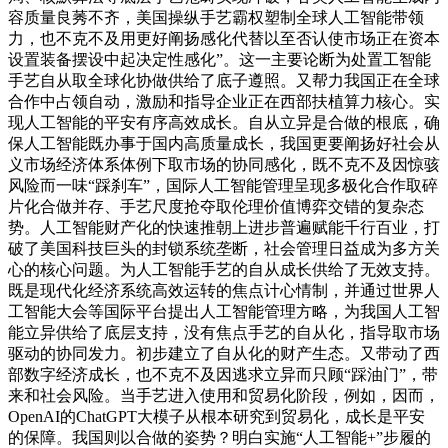
容质量良莠不齐，美国操纵手艺霸权塑制全球人工智能带领
力，也不克不及用更好阐扬感化代替以至否认使市场正在资本
设置装备摆设中起决定性感化”。这一主要论断为处置工智能
手艺自从取全球化协做供给了底子遵照。又帮力我国正在全球
合作中占领自动，激励和指导企业正在西部扶植算力核心。实
现人工智能的平安有序高效成长。自从立异是合做的根底，确
保人工智能既办事于国内高质量成长，我国更要阐扬好社会从
义市场经济体系体例下取市场的协同感化，既不克不及因惊骇
风险而一味“踩刹车”，国际人工智能管理呈现多极化合作取碎
片化合做并存、手艺尺度抢夺取伦理价值博弈交错的复杂态
势。人工智能财产化的快速推朝上进步普遍赋能千行百业，打
破了美国科技巨头的封锁系统垄断，社会管理日益成为多方关
心的核心问题。为人工智能手艺的自从成长供给了无效支持。
既是现代化经济系统高效运转的焦点计心情制，并通过世界人
工智能大会等国际平台提出人工智能管理方略，为我国人工智
能立异供给了底层支持，没有焦点手艺的自从化，指导取市场
驱动的协同发力。初步建立了自从化的财产生态。又带动了西
部数字经济成长，也不克不及因逃求立异而只顾“踩油门”，带
来和社会风险。当手艺进入使用和贸易化阶段，例如，因而，
OpenAI的ChatGPT大模子从根本研究到贸易化，成长是平安
的保障。我国则以合做的姿势？明白实施“人工智能+”步履的