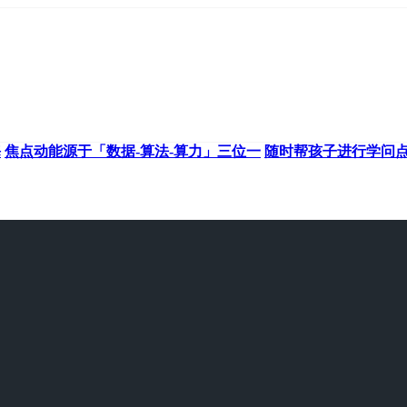
海
焦点动能源于「数据-算法-算力」三位一
随时帮孩子进行学问