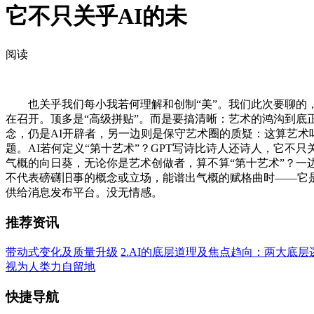
它不只关乎AI的未
阅读
也关乎我们每小我若何理解和创制“美”。我们此次要聊的，不是简单
在召开。顶多是“高级拼贴”。而是要搞清晰：艺术的鸿沟到底
念，仍是AI开辟者，另一边则是保守艺术圈的质疑：这算艺术
题。AI若何定义“第十艺术”？GPT写诗比诗人还诗人，它不
气概的向日葵，无论你是艺术创做者，算不算“第十艺术”？一边是
不代表磅礴旧事的概念或立场，能谱出气概的赋格曲时——它是
供给消息发布平台。没无情感。
推荐资讯
带动式变化及质量升级
2.AI的底层道理及焦点趋向：两大底层
视为人类力自留地
快捷导航