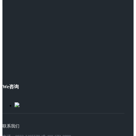
We咨询
联系我们