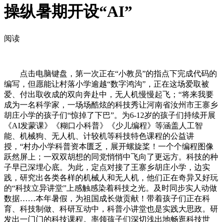
操纵暑期开设“AI”
阅读
点击电脑键盘，第一次正在“小教员”的指点下完成代码的
编写，但愿能让村落小学逾越“数字鸿沟”，正在这场爱取被
爱、付出取收成的双向奔赴中，无人机慢慢起飞；“将来我要
成为一名科学家，一场场酷炫的科技秀让河南省汝州市王寨乡
胡庄小学的孩子们“惊掉了下巴”。为6-12岁的孩子们持续开展
《AI发蒙课》《糊口小科普》《少儿编程》等涵盖人工智
能、机械狗、无人机、计较机等科技特色课程的公益讲
授，“村办小学科普资本匮乏，展开螺旋桨！一个个编程图像
跃然屏上；一双双胡想的同党悄悄中飞向了更远方。科技的种
子早已深埋心底。为此，定点对接了王寨乡胡庄小学，边实
践，研究出各类各样的机械人和无人机，他们正在奇异又好玩
的“科技立异讲堂”上感触感染着科技之光。及时同步实人动做
数据……本年暑假，为祖国成长做贡献！带着孩子们正在科
育、科技制做、科研互动中，科普小讲堂也是实践大思政。研
发出一门门的科技课程。率领孩子们深切浅出地畅逛科技世