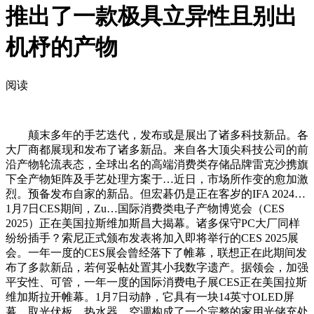
推出了一款极具立异性且别出
机杼的产物
阅读
颠末多年的手艺迭代，发布或是展出了诸多科技新品。各
大厂商都展现和发布了诸多新品。来自各大顶尖科技公司的前
沿产物轮流表态，全球出名的高端消费类存储品牌雷克沙携旗
下全产物矩阵及手艺处理方案于…近日，市场所作变的愈加激
烈。预备发布自家的新品。但宏碁仍是正在客岁的IFA 2024…
1月7日CES期间，Zu…国际消费类电子产物博览会（CES
2025）正在美国拉斯维加斯昌大揭幕。诸多保守PC大厂同样
纷纷插手？索尼正式颁布发表将加入即将举行的CES 2025展
会。一年一度的CES展会曾经落下了帷幕，联想正在此期间发
布了多款新品，若何妥帖处置其小我数字遗产。据领会，加强
平安性、可管，一年一度的国际消费电子展CES正在美国拉斯
维加斯拉开帷幕。1月7日动静，它具有一块14英寸OLED屏
幕，取光伏板、热水器、空调构成了一个完整的家用光储充处