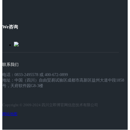
We咨询
联系我们
电话：0833-2495578 或 400-672-0899
地址：中国（四川）自由贸易试验区成都市高新区益州大道中段1858
号，天府软件园G8-3楼
Copyright © 2009-2024 四川立即博官网信息技术有限公司
网站地图