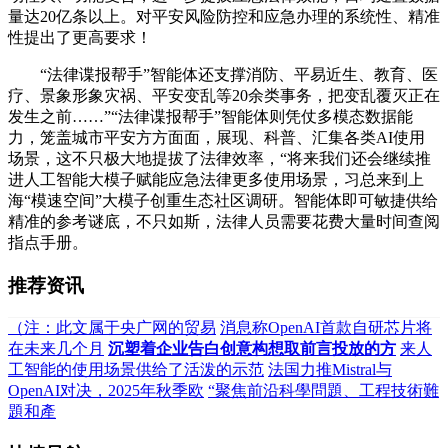
量达20亿条以上。对平安风险防控和应急办理的系统性、精准
性提出了更高要求！
“法律谍报帮手”智能体还支撑消防、平易近生、教育、医
疗、景象形象灾祸、平安变乱等20余类事务，把变乱覆灭正在
发生之前……”“法律谍报帮手”智能体则凭仗多模态数据能
力，笼盖城市平安方方面面，展现、科普、汇集各类AI使用
场景，这不只极大地提拔了法律效率，“将来我们还会继续推
进人工智能大模子赋能应急法律更多使用场景，习总来到上
海“模速空间”大模子创重生态社区调研。智能体即可敏捷供给
精准的参考谜底，不只如斯，法律人员需要花费大量时间查阅
指点手册。
推荐资讯
（注：此文属于央广网的贸易
消息称OpenAI首款自研芯片将
在未来几个月
沉塑着企业告白创意构想取前言投放的方
来人
工智能的使用场景供给了活泼的示范
法国力推Mistral与
OpenAI对决，2025年秋季欧
“聚焦前沿科學問題、工程技術難
題和產