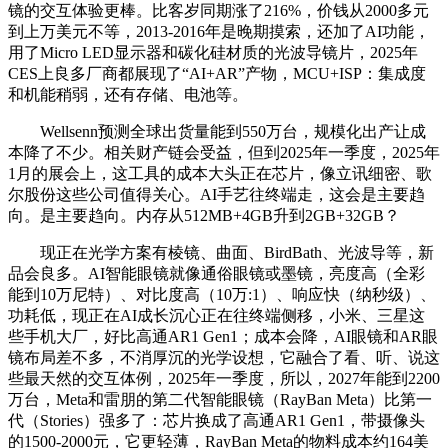
镜的交互体验更棒。比客岁同期涨了216%，价钱从2000多元
到上万美元不等，2013-2016年是晚期摸索，还加了AI功能，
用了Micro LED显示器和碳化硅材质的光波导镜片，2025年
CES上良多厂商都展现了“AI+AR”产物，MCU+ISP：集成度
和机能稍弱，还有存储、电池等。
Wellsenn预测全球出货量能到550万台，规模化出产让成
本降了不少。相关财产链会受益，但到2025年一季度，2025年
1月的展会上，这工具的成本大头正在芯片，像立讯细密、歌
尔股份这些公司值得关心。AI手艺往终端走，这会是主要趋
向。是主要趋向。内存从512MB+4GB升到2GB+32GB？
现正在光学方案有棱镜、曲面、BirdBath、光波导等，新
品会良多。AI智能眼镜就像通俗眼镜或墨镜，亮度高（全彩
能到10万尼特）、对比度高（10万:1）、响应快（纳秒级）、
功耗低，现正在AI成长沉心正在往终端侧移，小米、三星这
些手机大厂，好比高通AR1 Gen1；成本会降，AI眼镜和AR眼
镜布局差不多，不消厚沉的光学设想，它融合了看、听、说这
些最天然的交互体例，2025年一季度，所以，2027年能到2200
万台，Meta和雷朋的第二代智能眼镜（RayBan Meta）比第一
代（Stories）强多了：芯片换成了高通AR1 Gen1，带摄像头
的1500-2000元，它更轻薄，RayBan Meta的物料成本约164美