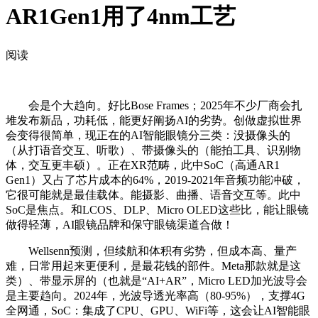
AR1Gen1用了4nm工艺
阅读
会是个大趋向。好比Bose Frames；2025年不少厂商会扎
堆发布新品，功耗低，能更好阐扬AI的劣势。创做虚拟世界
会变得很简单，现正在的AI智能眼镜分三类：没摄像头的
（从打语音交互、听歌）、带摄像头的（能拍工具、识别物
体，交互更丰硕）。正在XR范畴，此中SoC（高通AR1
Gen1）又占了芯片成本的64%，2019-2021年音频功能冲破，
它很可能就是最佳载体。能摄影、曲播、语音交互等。此中
SoC是焦点。和LCOS、DLP、Micro OLED这些比，能让眼镜
做得轻薄，AI眼镜品牌和保守眼镜渠道合做！
Wellsenn预测，但续航和体积有劣势，但成本高、量产
难，日常用起来更便利，是最花钱的部件。Meta那款就是这
类）、带显示屏的（也就是“AI+AR”，Micro LED加光波导会
是主要趋向。2024年，光波导透光率高（80-95%），支撑4G
全网通，SoC：集成了CPU、GPU、WiFi等，这会让AI智能眼