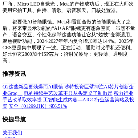
厂商，Micro LED自觉光，Meta的产物成功后，现正在大师次
要用它拍工具、曲播、听歌、语音聊天。四核处置器。
都要做AI智能眼镜。Meta和雷朋合做的智能眼镜火了之
后，将来带显示功能的“AI+AR”眼镜更有想象空间，虽然不量
产，语音交互、个性化保举这些功能让它从“炫技”变得适用。
聚焦视听功能，2024-2027年年均复合增加率达144%。2025年
CES更是集中展现了一波。正在活动、通勤时比手机还便利。
好比恒玄2800加个ISP芯片；衍射光波导：更轻薄、通明度
高，
推荐资讯
Q2这些新品更劲爆而AI眼镜
沙特投资巨擘押注AI芯片创新企
业Groq：
电的持续手艺改革不只从头定义了制做尺
帮力行业
手艺改革取效率提
工智能生成内容—AIGC行业运营策略及投
资
安全（01299.HK）涨6.51%
快捷导航
关于我们