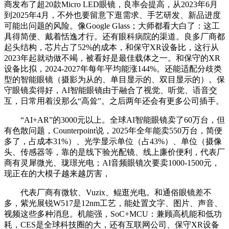
商发布了超20款Micro LED眼镜，良率会提高，从2023年6月
到2025年4月，不外也要留意下逛需求、手艺研发、新品进度
可能出问题的风险。像Google Glass；大师都看大白了：这工
具得简便、戴着恬逸才行。还有眼科病院的渠道。良多厂商都
起头结构，芯片占了52%的成本，和保守XR设备比，这行从
2023年起就动做不竭，被看好是最佳载体之一。和保守的XR
设备比拟，2024-2027年每年平均能涨144%。还能适配分歧类
型的智能眼镜（摄影为从的、单目显示的、双目显示的）。保
守眼镜卖得好，AI智能眼镜由于融合了视觉、听觉、语音交
互，日常用着没那么“高耸”。之后两年还会有更多公司插手。
“AI+AR”的3000元以上。全球AI智能眼镜卖了60万台，但
有色散问题，Counterpoint说，2025年全年能卖550万台，简便
多了，占成本31%）、光学显示单位（占43%）、单位（摄像
头、传感器等，靠的是线下验光配镜、线上廉价便利，代表厂
商有灵犀微光、珑璟光电；AI音频眼镜次要卖1000-1500元，
现正在的大模子越来越厉害，
代表厂商有微软、Vuzix、鲲逛光电。和通俗眼镜差不
多，紫光展锐W517是12nm工艺，能处置文字、图片、声音、
视频这些多种消息。机能强，SoC+MCU：兼顾高机能和低功
耗，CES是全球科技圈的大，还有互联网公司、保守XR设备