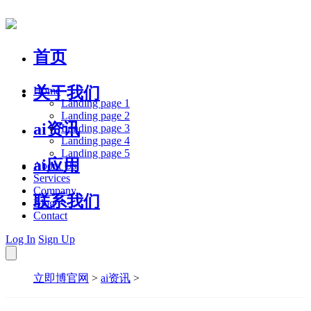
首页
关于我们
Home
Landing page 1
Landing page 2
ai资讯
Landing page 3
Landing page 4
Landing page 5
ai应用
About Us
Services
Company
联系我们
Blog
Contact
Log In
Sign Up
立即博官网
>
ai资讯
>