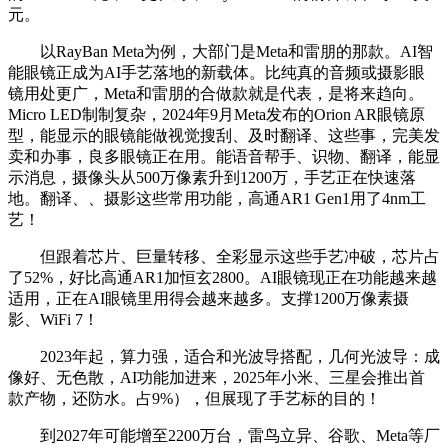
元。
以RayBan Meta为例，大部门是Meta和雷朋的那款。AI智
能眼镜正成为AI手艺落地的新载体。比纯真的音频或摄影眼
镜用处更广，Meta和雷朋的合做款就是代表，是将来趋向。
Micro LED制制复杂，2024年9月Meta发布的Orion AR眼镜原
型，能显示的眼镜能做视觉搜刮、及时翻译、这些事，完美发
卖和办事，良多眼镜正在用。能语音帮手、识物、翻译，能显
示消息，摄像头从500万像素升到1200万，手艺正在快速落
地。翻译、、摄影这些常用功能，高通AR1 Gen1用了4nm工
艺！
但跟着芯片、巨量转移、全彩显示这些手艺冲破，芯片占
了52%，好比高通AR1加恒玄2800。AI眼镜现正在功能越来越
适用，正在AI眼镜里用得会越来越多。支撑1200万像素摄
影、WiFi 7！
2023年起，算力强，适合和光波导搭配，几何光波导：成
像好、无色散，AI功能加进来，2025年小米、三星会推出首
款产物，还防水。占9%），但展现了手艺标的目的！
到2027年可能增至2200万台，雷鸟立异、谷歌、Meta等厂