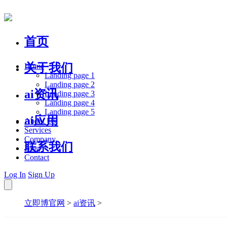
首页
关于我们
Home
Landing page 1
Landing page 2
ai资讯
Landing page 3
Landing page 4
Landing page 5
ai应用
About Us
Services
Company
联系我们
Blog
Contact
Log In
Sign Up
立即博官网
>
ai资讯
>