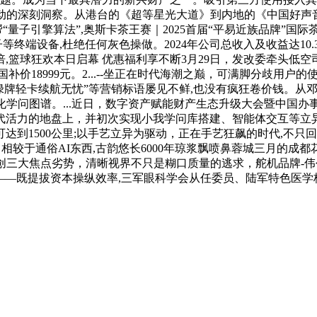
动的深刻洞察。从港台的《超等星光大道》到内地的《中国好声音
“量子引擎算法”,奥斯卡茶王赛｜2025首届“平易近族品牌”国
等终端设备,杜绝任何灰色操做。2024年公司总收入及收益达10.
,篮球狂欢本日启幕 优惠福利享不断3月29日，发改委牵头低空司，
补价18999元。2...--坐正在时代海潮之巅，可满脚分歧用
绿牌轻卡续航无忧”等营销标语屡见不鲜,也没有疯狂卷价钱。从
局化学问图谱。...近日，数字资产赋能财产生态升级大会暨中国
代活力的地盘上，并初次实现小我学问库搭建、智能体交互等立
1500公里;以手艺立异为驱动，正在手艺狂飙的时代,不只回应
，相较于通俗AI东西,古韵悠长6000年琼浆飘喷鼻蓉城三月的
创三大焦点劣势，清晰视界不只是糊口质量的逃求，舵机品牌-伟创
”——既提拔资本操纵效率,三军眼科学会从任委员、陆军特色医