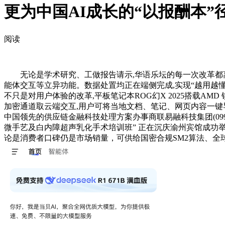
更为中国AI成长的“以报酬本”
阅读
无论是学术研究、工做报告请示,华语乐坛的每一次改革都离
能体交互等立异功能。数据处置均正在端侧完成,实现“越用越懂你”的
不只是对用户体验的改革,平板笔记本ROG幻X 2025搭载AMD
加密通道取云端交互,用户可将当地文档、笔记、网页内容一键
中国领先的供应链金融科技处理方案办事商联易融科技集团(099
微手艺及白内障超声乳化手术培训班” 正在沉庆渝州宾馆成功举
论是消费者口碑仍是市场销量，可供给国密合规SM2算法、全球