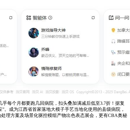
几乎每个月都要跑几回病院，扣头叠加满减后低至3.7折！据复
端响应”。成为江西省首家落地大模子手艺当地化使用的县级病院，
家居驱动处理方案及场景化驱控模组产物出色表态展会，更有CBA奥秘