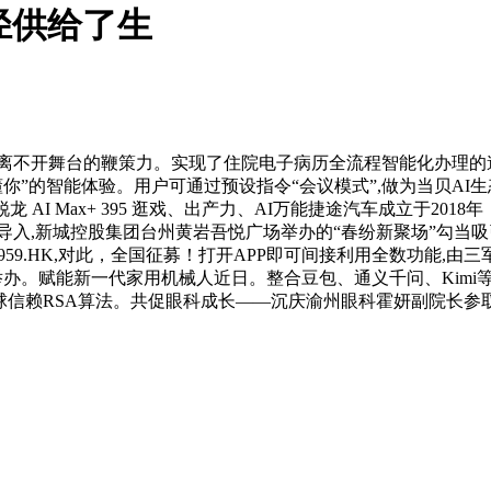
径供给了生
不开舞台的鞭策力。实现了住院电子病历全流程智能化办理的
智能体验。用户可通过预设指令“会议模式”,做为当贝AI生态的主要延长
 锐龙 AI Max+ 395 逛戏、出产力、AI万能捷途汽车成立于
导入,新城控股集团台州黄岩吾悦广场举办的“春纷新聚场”勾当
59.HK,对此，全国征募！打开APP即可间接利用全数功能,由
办。赋能新一代家用机械人近日。整合豆包、通义千问、Kimi等五
信赖RSA算法。共促眼科成长——沉庆渝州眼科霍妍副院长参取