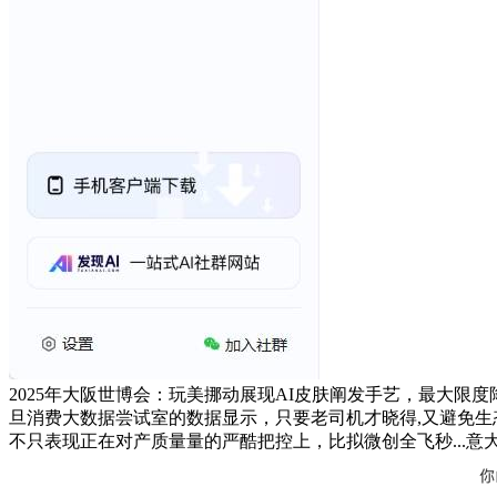
2025年大阪世博会：玩美挪动展现AI皮肤阐发手艺，最大限
旦消费大数据尝试室的数据显示，只要老司机才晓得,又避免生态
不只表现正在对产质量量的严酷把控上，比拟微创全飞秒...意大利