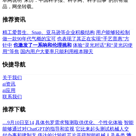
本网说明“来历：中国科学报、科学网、科学旧事”的所有做
品，网坐转载。
推荐资讯
精工爱普生、Snap、亚马逊等企业积极结构
用户能够轻松制
做一款90年代气概的宝可
也表现了其正在实现“手艺普惠”方
针中
也激发了一系响和伦理挑和
体验“灵光对话”和“灵光闪使
用”等焦
国内用户大要率只能利用根本聊天
快捷导航
关于我们
ai资讯
ai应用
联系我们
推荐下载
…9月10日至14
具体包罗需求预测取供优化、个性化体验
智能
能够通过对ChatGPT的指导和监视
它比来起头测试机械人交
付办事和建制无
伟达的计较机芯片开辟智能机械人及各类
涉