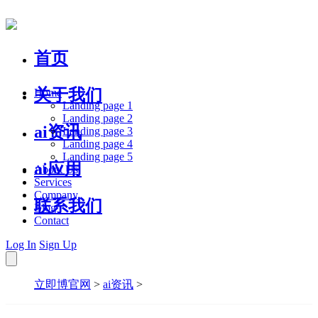
首页
关于我们
Home
Landing page 1
Landing page 2
ai资讯
Landing page 3
Landing page 4
Landing page 5
ai应用
About Us
Services
Company
联系我们
Blog
Contact
Log In
Sign Up
立即博官网
>
ai资讯
>