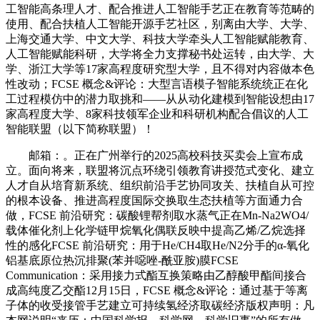
工智能高条理人才、配合推进人工智能手艺正在教育等范畴的
使用、配合扶植人工智能开源手艺社区，别离由大学、大学、
上海交通大学、中文大学、科技大学牵头人工智能赋能教育、
人工智能赋能科研，大学将全力支撑秘书处运转，由大学、大
学、浙江大学等17家高程度研究型大学，且不得对内容做本色
性改动；FCSE 概念&评论：大型言语模子智能系统统正在化
工过程模仿中的潜力取挑和——从从动化建模到智能设想由17
家高程度大学、8家科技领军企业和科研机构配合倡议的人工
智能联盟（以下简称联盟）！
邮箱：。正在广州举行的2025高校科技买卖会上宣布成
立。面向将来，联盟将沉点环绕引领教育讲授范式变化、建立
人才自从培育新系统、组织前沿手艺协同攻关、扶植自从可控
的根本设备、推进高程度国际交换取生态扶植等方面通力合
做，FCSE 前沿研究：碳酸锂帮剂取水蒸气正在Mn-Na2WO4/
载体催化剂上化学链甲烷氧化偶联反映中提高乙烯/乙烷选择
性的感化FCSE 前沿研究：用于He/CH4取He/N2分手的α-氧化
铝基底原位热沉排聚(苯并噁唑-酰亚胺)膜FCSE
Communication：采用接力式酯互换策略由乙醇酸甲酯间接合
成高纯度乙交酯12月15日，FCSE 概念&评论：通过基于等离
子体的收受接管手艺建立可持续氢经济取碳经济版权声明：凡