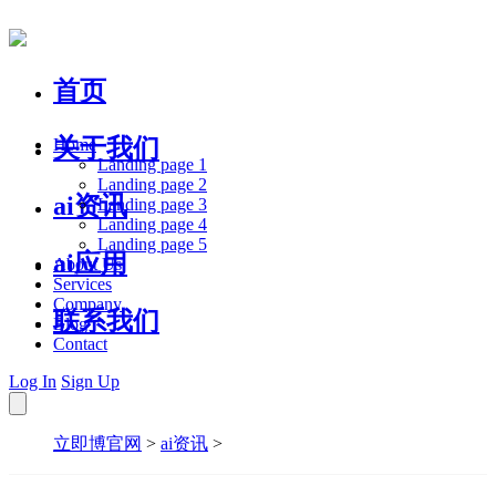
首页
关于我们
Home
Landing page 1
Landing page 2
ai资讯
Landing page 3
Landing page 4
Landing page 5
ai应用
About Us
Services
Company
联系我们
Blog
Contact
Log In
Sign Up
立即博官网
>
ai资讯
>