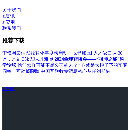
关于我们
ai资讯
ai应用
联系我们
推荐下载
雷锋网最佳AI数智化年度榜启动：找寻那
AI 人才缺口达 30
万，月薪 35k 却人才难觅
2024全球智博会——“祖冲之奖”科
学论坛
他们怎样可能不是公司的人？”
亦或是大模子下的车辆
问答、互动畅聊取
中国互联收集消息核心从任刘郁林
关于我们