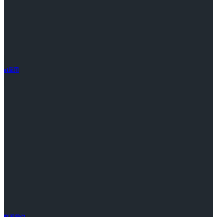
ai应用
联系我们