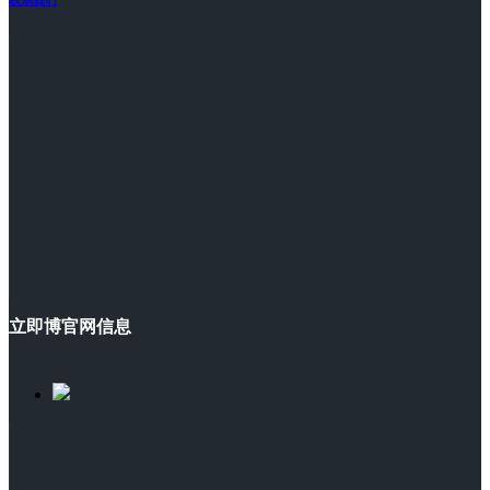
立即博官网信息