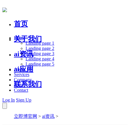
首页
关于我们
Home
Landing page 1
Landing page 2
ai资讯
Landing page 3
Landing page 4
Landing page 5
ai应用
About Us
Services
Company
联系我们
Blog
Contact
Log In
Sign Up
立即博官网
>
ai资讯
>