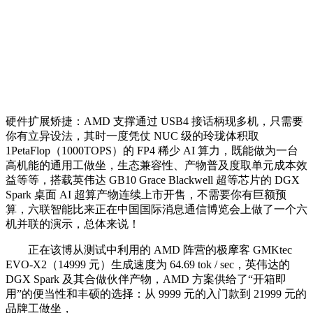
硬件扩展矫捷：AMD 支撑通过 USB4 接话柄现多机，只需要
你有立异设法，其时一度凭仗 NUC 级的玲珑体积取
1PetaFlop（1000TOPS）的 FP4 稀少 AI 算力，既能做为一台
高机能的通用工做坐，生态兼容性、产物普及度取单元成本效
益等等，搭载英伟达 GB10 Grace Blackwell 超等芯片的 DGX
Spark 桌面 AI 超算产物连续上市开售，不需要你有巨额预
算，六联智能比来正在中国国际消息通信博览会上做了一个六
机并联的演示，总体来说！
正在该博从测试中利用的 AMD 阵营的极摩客 GMKtec
EVO-X2（14999 元）生成速度为 64.69 tok / sec，英伟达的
DGX Spark 及其合做伙伴产物，AMD 方案供给了“开箱即
用”的便当性和丰硕的选择：从 9999 元的入门款到 21999 元的
品牌工做坐，