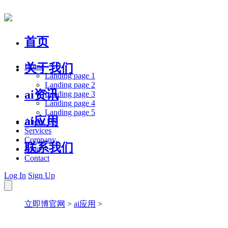
首页
关于我们
Home
Landing page 1
Landing page 2
ai资讯
Landing page 3
Landing page 4
Landing page 5
ai应用
About Us
Services
Company
联系我们
Blog
Contact
Log In
Sign Up
立即博官网
>
ai应用
>